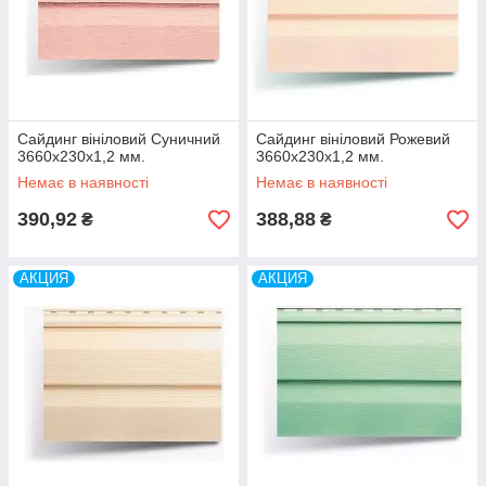
Стійкий до мікробіологічної корозії (цвіль, грибки).
Упакований за допомогою торцевих заглушок з
гофрокартону в поліетиленовий рукав.
«Ангара»
довжина
3660 мм
Сайдинг вініловий Суничний
Сайдинг вініловий Рожевий
3660х230х1,2 мм.
3660х230х1,2 мм.
ширина
230 мм
Немає в наявності
Немає в наявності
в упаковці
10 шт.
390,92
388,88
₴
₴
АКЦИЯ
АКЦИЯ