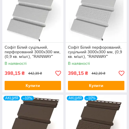
Софіт Білий суцільний,
Софіт Білий перфорований,
перфорований 3000х300 мм,
суцільний 3000х300 мм, (0,9
(0,9 кв. м/шт.), "RAINWAY"
кв. м/шт.), "RAINWAY"
Україна.
Україна.
В наявності
В наявності
398,15
398,15
₴
₴
442,39 ₴
442,39 ₴
Купити
Купити
АКЦИЯ
–10%
АКЦИЯ
–10%