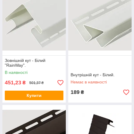
Зовнішній кут - Білий
"RainWay".
В наявності
Внутрішній кут - Білий.
451,23
Немає в наявності
₴
501,37 ₴
189
₴
Купити