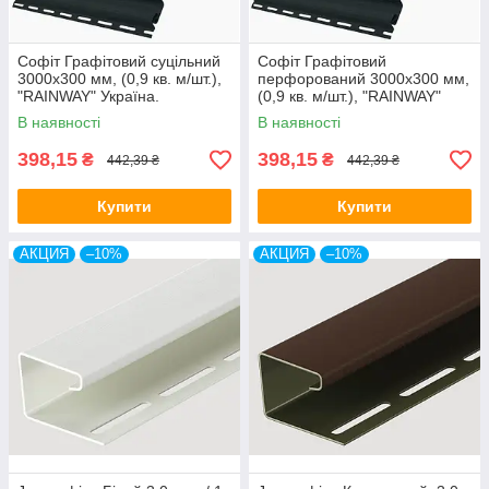
Софіт Графітовий суцільний
Софіт Графітовий
3000х300 мм, (0,9 кв. м/шт.),
перфорований 3000х300 мм,
"RAINWAY" Україна.
(0,9 кв. м/шт.), "RAINWAY"
Україна.
В наявності
В наявності
398,15
398,15
₴
₴
442,39 ₴
442,39 ₴
Купити
Купити
АКЦИЯ
–10%
АКЦИЯ
–10%