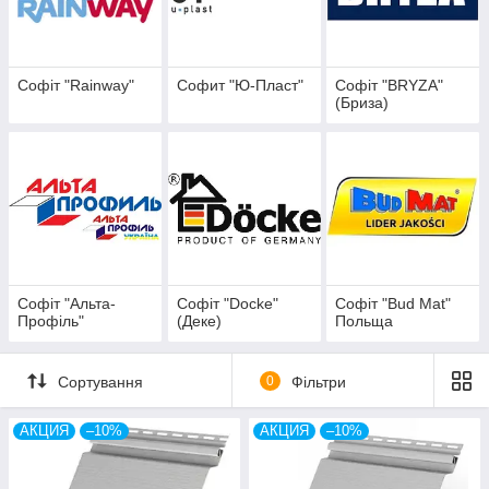
атмосферных осадков;
Позволяет продлить срок службы Вашей кровли;
Софит выпускается двух видов – без перфорации и с
Софіт "Rainway"
Софит "Ю-Пласт"
Софіт "BRYZA"
частичной перфорацией.
(Бриза)
Расцветки софита: белый, коричневый,
шоколад, кремовый, бежевый, дуб светлый, дуб
золотой, гранат (красный), серый, графитовый.
Производители софита:
Альта-профиль
,
Деке
(D.O.C.K.E)
Docke, RAINWAY Украина, BudMat
Польша.
Софіт "Альта-
Софіт "Docke"
Софіт "Bud Mat"
Профіль"
(Деке)
Польща
Сортування
0
Фільтри
АКЦИЯ
–10%
АКЦИЯ
–10%