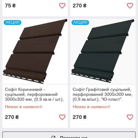
75
270
₴
₴
АКЦИЯ
АКЦИЯ
Софіт Коричневий -
Софіт Графітовий суцільний,
суцільний, перфорований
перфорований 3000х300 мм,
3000х300 мм, (0,9 кв.м / шт.),
(0,9 кв.м/шт.), "Ю-пласт".
"Ю-ПЛАСТ".
Немає в наявності
Немає в наявності
270
270
₴
₴
Показати ще