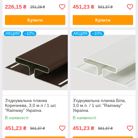
226,15
451,23
₴
₴
251,28 ₴
501,37 ₴
Купити
Купити
АКЦИЯ
–10%
АКЦИЯ
–10%
З'єднувальна планка
З'єднувальна планка Біла,
Коричнева, 3,0 м.п / 1 шт,
3,0 м.п. / 1 шт, "Rainway"
"Rainway" Україна.
Україна.
В наявності
В наявності
451,23
451,23
₴
₴
501,37 ₴
501,37 ₴