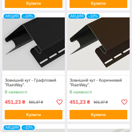
Купити
Купити
АКЦИЯ
–10%
АКЦИЯ
–10%
Зовнішній кут - Графітовий
Зовнішній кут - Коричневий
"RainWay".
"RainWay".
В наявності
В наявності
451,23
451,23
₴
₴
501,37 ₴
501,37 ₴
Купити
Купити
АКЦИЯ
–10%