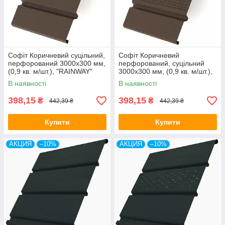
Софіт Коричневий суцільний,
Софіт Коричневий
перфорований 3000х300 мм,
перфорований, суцільний
(0,9 кв. м/шт.), "RAINWAY"
3000х300 мм, (0,9 кв. м/шт.),
Україна.
"RAINWAY" Україна.
В наявності
В наявності
398,15
398,15
₴
₴
442,39 ₴
442,39 ₴
Купити
Купити
АКЦИЯ
–10%
АКЦИЯ
–10%