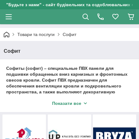
"Будьте з нами" - сайт будівельних та оздоблювальних мат
Товари та послуги
Софит
Софит
Софиты (софит) – специальные ПВХ панели для
подшивки обращенных вниз карнизных и фронтонных
свесов кровли. Софит ПВХ предназначен для
обеспечения вентиляции кровли и подкровельного
пространства, а также выполняют декоративную
функцию.
Показати все
Достоинства карнизной подшивки Софит
Не требуют особого ухода;
Обладают большим сроком службы;
Защищают кровли и подкровельного пространства от
проникновения насекомых, птиц, листвы,