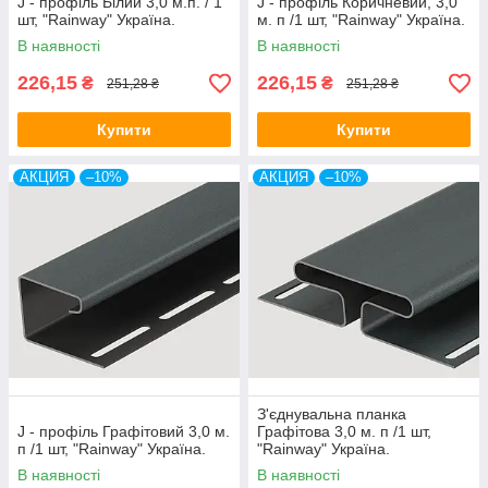
J - профіль Білий 3,0 м.п. / 1
J - профіль Коричневий, 3,0
шт, "Rainway" Україна.
м. п /1 шт, "Rainway" Україна.
В наявності
В наявності
226,15
226,15
₴
₴
251,28 ₴
251,28 ₴
Купити
Купити
АКЦИЯ
–10%
АКЦИЯ
–10%
З'єднувальна планка
J - профіль Графітовий 3,0 м.
Графітова 3,0 м. п /1 шт,
п /1 шт, "Rainway" Україна.
"Rainway" Україна.
В наявності
В наявності