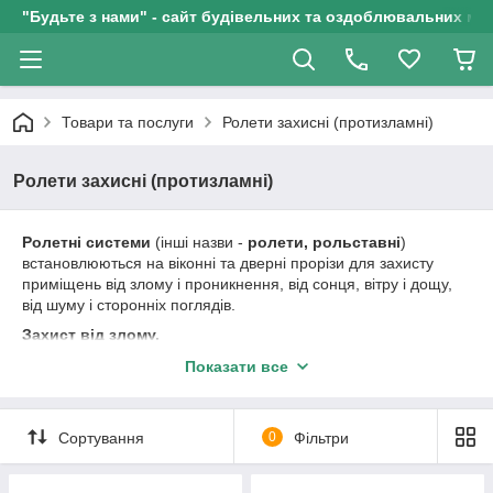
"Будьте з нами" - сайт будівельних та оздоблювальних мат
Товари та послуги
Ролети захисні (протизламні)
Ролети захисні (протизламні)
Ролетні системи
(інші назви -
ролети, рольставні
)
встановлюються на віконні та дверні прорізи для захисту
приміщень від злому і проникнення, від сонця, вітру і дощу,
від шуму і сторонніх поглядів.
Захист від злому.
Безпека будинку, офісу чи магазину - основне завдання, з
Показати все
вирішенням якої успішно справляються ролети. В час Вашої
відсутності
ролетні системи
здатні ефективно охороняти
Ваше майно.
Сортування
0
Фільтри
Захист від сонця.
Ролети на вікна забезпечують збереження комфортної
прохолоди в жаркі дні, захист штор і фіранок, меблів і