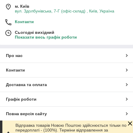
Завдяки різноманітності кольорових рішень і форм захисних
м. Київ
коробів
ролети
на вікна є оригінальним декоративним
вул. Здолбунівська, 7-Г (офіс-склад) , Київ, Україна
елементом фасаду, що підкреслює ексклюзивність і сучасний
стиль будинку.
Контакти
Сьогодні вихідний
Показати весь графік роботи
Про нас
Контакти
Доставка та оплата
Графік роботи
Повна версія сайту
Відправка товарів Новою Поштою здійснюється тільки по
Сайт створено на маркетплейсі
Prom.ua
передоплаті - (100%). Терміни відправлення за