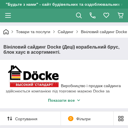
"Будьте з нами" - сайт будівельних та оздоблювальних мат
Товари та послуги
Сайдинг
Вініловий сайдинг Docke 
Вініловий сайдинг Docke (Деці) корабельний брус,
блок хаус в асортименті.
Виробництво і продаж сайдинга
здійснюється компанією під торговою маркою Docke за
ліцензією і під контролем компанії «D. O. C. K. E.
Показати все
Systemlosungen Gmbh», Берлін, Німеччина.
Вініловий сайдинг Docke (Деці) ― серія D4,5 Dutchlap
(Корабельний брус)
Сортування
0
Фільтри
Розміри сайдинг Docke серії D4,5 Dutchlap: