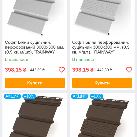
Софіт Білий суцільний,
Софіт Білий перфорований,
перфорований 3000х300 мм,
суцільний 3000х300 мм, (0,9
(0,9 кв. м/шт.), "RAINWAY"
кв. м/шт.), "RAINWAY"
Україна.
Україна.
В наявності
В наявності
398,15
398,15
₴
₴
442,39 ₴
442,39 ₴
Купити
Купити
АКЦИЯ
–10%
АКЦИЯ
–10%