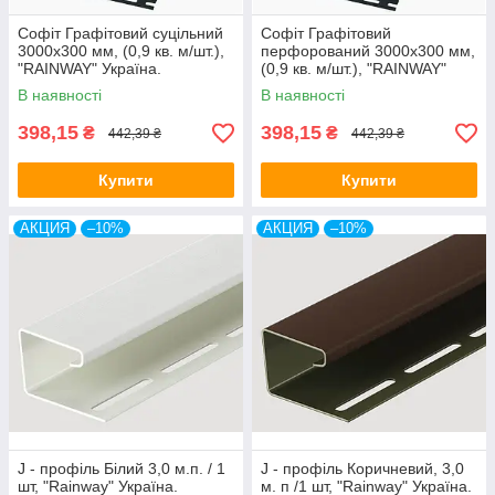
Софіт Графітовий суцільний
Софіт Графітовий
3000х300 мм, (0,9 кв. м/шт.),
перфорований 3000х300 мм,
"RAINWAY" Україна.
(0,9 кв. м/шт.), "RAINWAY"
Україна.
В наявності
В наявності
398,15
398,15
₴
₴
442,39 ₴
442,39 ₴
Купити
Купити
АКЦИЯ
–10%
АКЦИЯ
–10%
J - профіль Білий 3,0 м.п. / 1
J - профіль Коричневий, 3,0
шт, "Rainway" Україна.
м. п /1 шт, "Rainway" Україна.