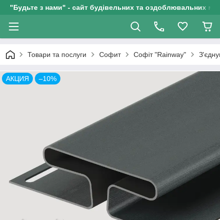
"Будьте з нами" - сайт будівельних та оздоблювальних мат
Товари та послуги
Софит
Софіт "Rainway"
З'єдну
АКЦИЯ
–10%