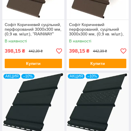
Софіт Коричневий суцільний,
Софіт Коричневий
перфорований 3000х300 мм,
перфорований, суцільний
(0,9 кв. м/шт.), "RAINWAY"
3000х300 мм, (0,9 кв. м/шт.),
Україна.
"RAINWAY" Україна.
В наявності
В наявності
398,15
398,15
₴
₴
442,39 ₴
442,39 ₴
Купити
Купити
АКЦИЯ
–10%
АКЦИЯ
–10%