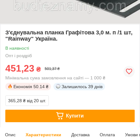
З'єднувальна планка Графітова 3,0 м. п /1 шт,
"Rainway" Україна.
В наявності
Опт і роздріб
451,23
₴
501,37 ₴
Мінімальна сума замовлення на сайті — 1 000 ₴
Економія
50.14 ₴
Залишилось
39 днів
365,28 ₴
від 20 шт.
Купити
Опис
Характеристики
Доставка
Оплата
Умови 