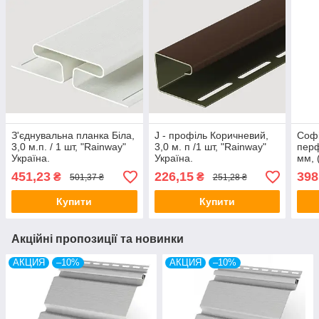
З'єднувальна планка Біла,
J - профіль Коричневий,
Софі
3,0 м.п. / 1 шт, "Rainway"
3,0 м. п /1 шт, "Rainway"
пер
Україна.
Україна.
мм, (
"RAI
451,23
226,15
398
₴
₴
501,37 ₴
251,28 ₴
Купити
Купити
Акційні пропозиції та новинки
АКЦИЯ
–10%
АКЦИЯ
–10%