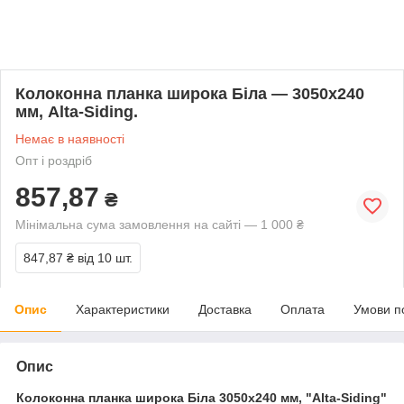
Колоконна планка широка Біла — 3050х240
мм, Alta-Siding.
Немає в наявності
Опт і роздріб
857,87
₴
Мінімальна сума замовлення на сайті — 1 000 ₴
847,87 ₴
від 10 шт.
Опис
Характеристики
Доставка
Оплата
Умови п
Опис
Колоконна планка широка Біла
3050х240 мм, "Alta-Siding"