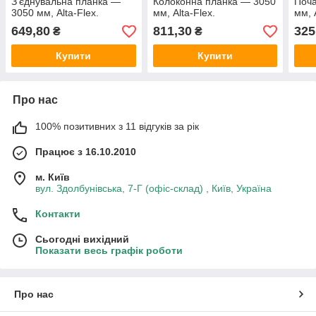
З'єднувальна планка —
Колоконна планка — 3050
Поча
3050 мм, Alta-Flex.
мм, Alta-Flex.
мм, 
649,80
811,30
325
₴
₴
Купити
Купити
Про нас
100% позитивних з 11 відгуків за рік
Працює з 16.10.2010
м. Київ
вул. Здолбунівська, 7-Г (офіс-склад) , Київ, Україна
Контакти
Сьогодні вихідний
Показати весь графік роботи
Про нас