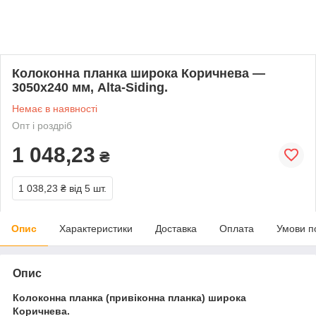
Колоконна планка широка Коричнева —
3050х240 мм, Alta-Siding.
Немає в наявності
Опт і роздріб
1 048,23
₴
1 038,23 ₴
від 5 шт.
Опис
Характеристики
Доставка
Оплата
Умови п
Опис
Колоконна планка (привіконна планка) широка
Коричнева.