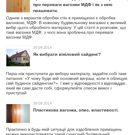
про переваги вагонки МДФ і як з нею
працювати.
Одним з варіантів обробки стін в приміщенні є обробка
вагонкою, МДФ. В кожному будівельному магазині є великий
вибір цього обробного матеріалу. У цій статті я розповім, що
таке вагонка МДФ, з чого вона зроблена,про переваги
вагонки МДФ
30.09.2014
Як вибрати вініловий сайдинг?
Перш ніж приступити до вибору матеріалу, задайте собі таке
питання: «У чому буде мій основний виграш, коли я облицую
свій будинок сайдингом?». І вже у відповідності з відповіддю,
який ви самі дасте собі, сформулюйте список вимог і
приступай
30.09.2014
Пластикова вагонка, опис, властивості.
Практично в будь-якій ситуації для оздоблення приміщень
можна використовувати такий сучасний будівельний