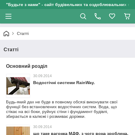
"Будьте з нами" - сайт будівельних та оздоблювальних мат
Статті
Статті
Основний розділ
30.09.2014
Водостічні системи RainWay.
Будь-який дах не буде в повному обсязі виконувати свої
функції без встановлених водостічних систем. Вода, що
стікає на всі боки, руйнує стіни і фундамент будівлі,
збирається в калюжі і розмиває доріжки.
30.09.2014
що таке вагонка МДФ, з чого вона зроблена,