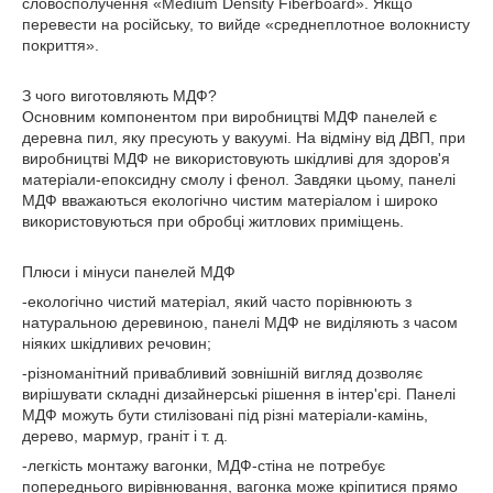
словосполучення «Medium Density Fiberboard». Якщо
перевести на російську, то вийде «среднеплотное волокнисту
покриття».
З чого виготовляють МДФ?
Основним компонентом при виробництві МДФ панелей є
деревна пил, яку пресують у вакуумі. На відміну від ДВП, при
виробництві МДФ не використовують шкідливі для здоров'я
матеріали-епоксидну смолу і фенол. Завдяки цьому, панелі
МДФ вважаються екологічно чистим матеріалом і широко
використовуються при обробці житлових приміщень.
Плюси і мінуси панелей МДФ
-екологічно чистий матеріал, який часто порівнюють з
натуральною деревиною, панелі МДФ не виділяють з часом
ніяких шкідливих речовин;
-різноманітний привабливий зовнішній вигляд дозволяє
вирішувати складні дизайнерські рішення в інтер'єрі. Панелі
МДФ можуть бути стилізовані під різні матеріали-камінь,
дерево, мармур, граніт і т. д.
-легкість монтажу вагонки, МДФ-стіна не потребує
попереднього вирівнювання, вагонка може кріпитися прямо