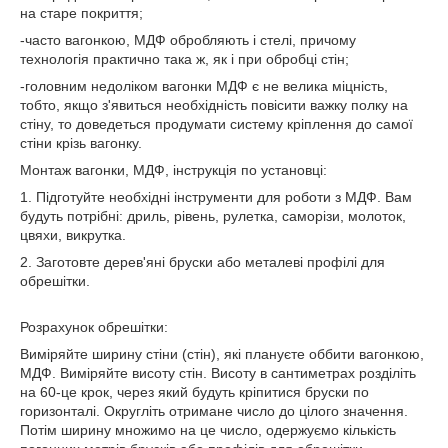
на старе покриття;
-часто вагонкою, МДФ обробляють і стелі, причому
технологія практично така ж, як і при обробці стін;
-головним недоліком вагонки МДФ є не велика міцність,
тобто, якщо з'явиться необхідність повісити важку полку на
стіну, то доведеться продумати систему кріплення до самої
стіни крізь вагонку.
Монтаж вагонки, МДФ, інструкція по установці:
1. Підготуйте необхідні інструменти для роботи з МДФ. Вам
будуть потрібні: дриль, рівень, рулетка, саморізи, молоток,
цвяхи, викрутка.
2. Заготовте дерев'яні бруски або металеві профілі для
обрешітки.
Розрахунок обрешітки:
Виміряйте ширину стіни (стін), які плануєте оббити вагонкою,
МДФ. Виміряйте висоту стін. Висоту в сантиметрах розділіть
на 60-це крок, через який будуть кріпитися бруски по
горизонталі. Округліть отримане число до цілого значення.
Потім ширину множимо на це число, одержуємо кількість