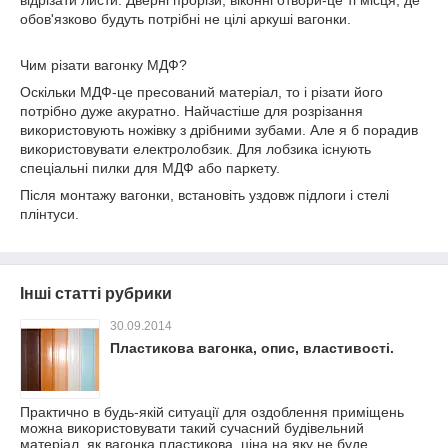
відрізати листи. Дверні прорізи, віконні отвори-це ті місця, де
обов'язково будуть потрібні не цілі аркуші вагонки.
Чим різати вагонку МДФ?
Оскільки МДФ-це пресований матеріал, то і різати його
потрібно дуже акуратно. Найчастіше для розрізання
використовують ножівку з дрібними зубами. Але я б порадив
використовувати електролобзик. Для лобзика існують
спеціальні пилки для МДФ або паркету.
Після монтажу вагонки, встановіть уздовж підлоги і стелі
плінтуси.
Інші статті рубрики
30.09.2014
Пластикова вагонка, опис, властивості.
Практично в будь-якій ситуації для оздоблення приміщень
можна використовувати такий сучасний будівельний
матеріал, як вагонка пластикова, ціна на яку не буде