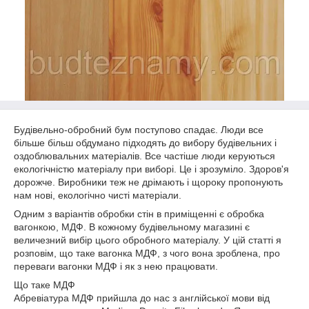
Будівельно-обробний бум поступово спадає. Люди все
більше більш обдумано підходять до вибору будівельних і
оздоблювальних матеріалів. Все частіше люди керуються
екологічністю матеріалу при виборі. Це і зрозуміло. Здоров'я
дорожче. Виробники теж не дрімають і щороку пропонують
нам нові, екологічно чисті матеріали.
Одним з варіантів обробки стін в приміщенні є обробка
вагонкою, МДФ. В кожному будівельному магазині є
величезний вибір цього обробного матеріалу. У цій статті я
розповім, що таке вагонка МДФ, з чого вона зроблена, про
переваги вагонки МДФ і як з нею працювати.
Що таке МДФ
Абревіатура МДФ прийшла до нас з англійської мови від