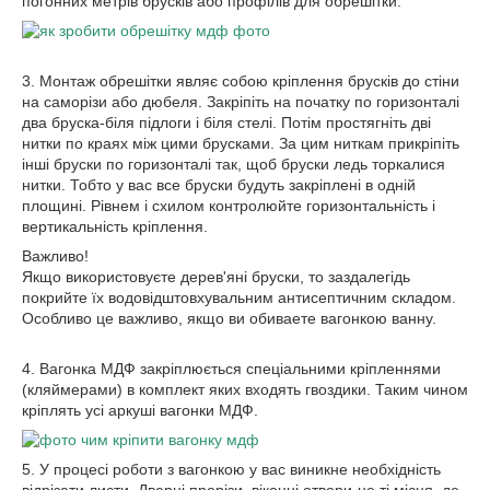
погонних метрів брусків або профілів для обрешітки.
3. Монтаж обрешітки являє собою кріплення брусків до стіни
на саморізи або дюбеля. Закріпіть на початку по горизонталі
два бруска-біля підлоги і біля стелі. Потім простягніть дві
нитки по краях між цими брусками. За цим ниткам прикріпіть
інші бруски по горизонталі так, щоб бруски ледь торкалися
нитки. Тобто у вас все бруски будуть закріплені в одній
площині. Рівнем і схилом контролюйте горизонтальність і
вертикальність кріплення.
Важливо!
Якщо використовуєте дерев'яні бруски, то заздалегідь
покрийте їх водовідштовхувальним антисептичним складом.
Особливо це важливо, якщо ви обиваете вагонкою ванну.
4. Вагонка МДФ закріплюється спеціальними кріпленнями
(кляймерами) в комплект яких входять гвоздики. Таким чином
кріплять усі аркуші вагонки МДФ.
5. У процесі роботи з вагонкою у вас виникне необхідність