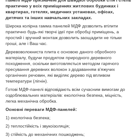
практично у всіх приміщеннях житлових будинках і
квартирах, готелях, медичних установах, офісах,
дитячих та інших навчальних закладах.
Широка колірна гамма панелей МДФ дозволить втілити
практично будь-які творчі ідеї при обробці приміщень, а
простий і зручний монтаж дозволить заощадити не тільки
гроші, але і Ваш час.
Деревоволокниста плита є основою даного обробного
матеріалу, будучи продуктом природного деревного
походження, оскільки виготовляється методом гарячого
пресування деревних волокон з додаванням в'яжучих
органічних речовин, які виділяє дерево під впливом
температури (лігнін).
Готові МДФ-панелі відповідають всім сучасним вимогам до
оздоблювальних матеріалів: екологічна безпека, міцність,
легка механічна обробка.
Основні переваги МДФ-панелей:
1) екологічна безпека;
2) теплостійкість і звукоізоляція;
3) стійкість до механічних пошкоджень;