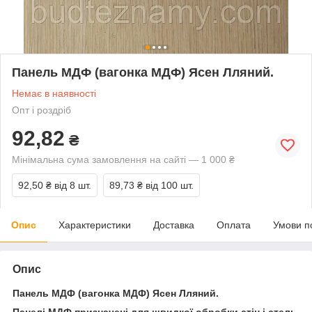
Панель МДФ (вагонка МДФ) Ясен Лляний.
Немає в наявності
Опт і роздріб
92,82
₴
Мінімальна сума замовлення на сайті — 1 000 ₴
92,50 ₴
від 8 шт.
89,73 ₴
від 100 шт.
Опис
Характеристики
Доставка
Оплата
Умови п
Опис
Панель МДФ (вагонка МДФ) Ясен Лляний.
Панелі МДФ призначені для швидкої обробки стін і стель