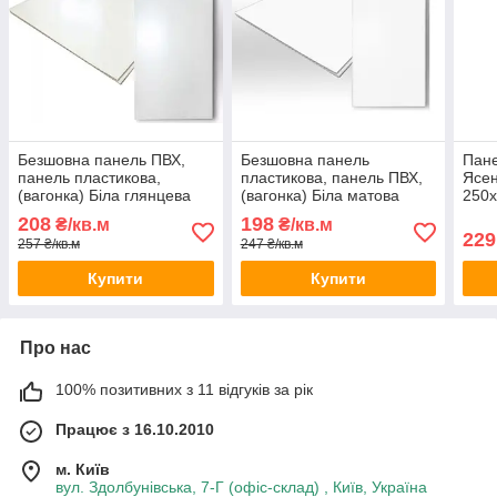
Безшовна панель ПВХ,
Безшовна панель
Пане
панель пластикова,
пластикова, панель ПВХ,
Ясен
(вагонка) Біла глянцева
(вагонка) Біла матова
250х
250х6000х8 мм.
250х6000х8 мм.
208
198
₴/кв.м
₴/кв.м
229
257 ₴/кв.м
247 ₴/кв.м
Купити
Купити
Про нас
100% позитивних з 11 відгуків за рік
Працює з 16.10.2010
м. Київ
вул. Здолбунівська, 7-Г (офіс-склад) , Київ, Україна