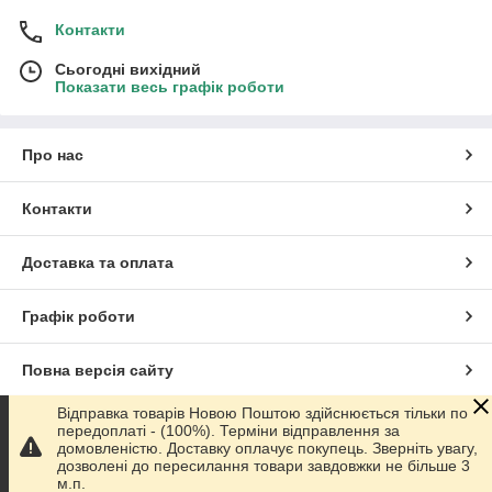
Контакти
Сьогодні вихідний
Показати весь графік роботи
Про нас
Контакти
Доставка та оплата
Графік роботи
Повна версія сайту
Відправка товарів Новою Поштою здійснюється тільки по
Сайт створено на маркетплейсі
Prom.ua
передоплаті - (100%). Терміни відправлення за
домовленістю. Доставку оплачує покупець. Зверніть увагу,
дозволені до пересилання товари завдовжки не більше 3
Політика конфіденційності
м.п.