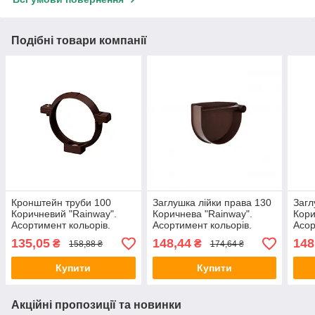
Подібні товари компанії
Кронштейн труби 100
Заглушка лійки права 130
Загл
Коричневий "Rainway".
Коричнева "Rainway".
Кори
Асортимент кольорів.
Асортимент кольорів.
Асор
135,05
148,44
148
₴
₴
158,88 ₴
174,64 ₴
Купити
Купити
Акційні пропозиції та новинки