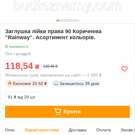
Заглушка лійки права 90 Коричнева
"Rainway". Асортимент кольорів.
В наявності
Опт і роздріб
118,54
₴
139,46 ₴
Мінімальна сума замовлення на сайті — 1 000 ₴
Економія
20.92 ₴
Залишилось
39 днів
91 ₴
від 20 шт.
Купити
Опис
Характеристики
Доставка
Оплата
Умови 