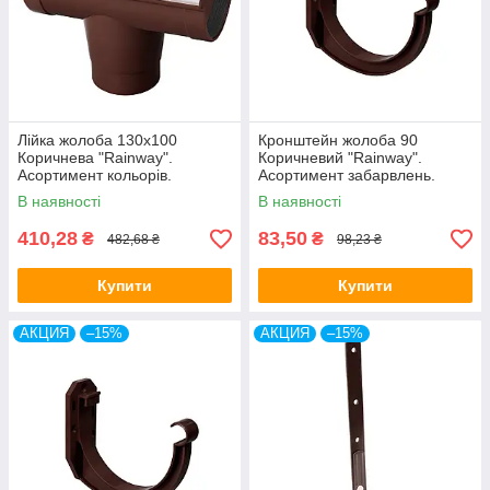
Лійка жолоба 130х100
Кронштейн жолоба 90
Коричнева "Rainway".
Коричневий "Rainway".
Асортимент кольорів.
Асортимент забарвлень.
В наявності
В наявності
410,28
83,50
₴
₴
482,68 ₴
98,23 ₴
Купити
Купити
АКЦИЯ
–15%
АКЦИЯ
–15%