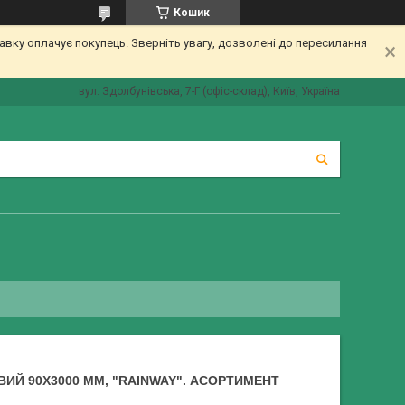
Кошик
вку оплачує покупець. Зверніть увагу, дозволені до пересилання
вул. Здолбунівська, 7-Г (офіс-склад), Київ, Україна
Й 90Х3000 ММ, "RAINWAY". АСОРТИМЕНТ