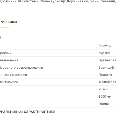
остічний 90-ї системи "Rainway" колір:
Коричневий, Білий, Зелений,
РИСТИКИ
І
к
Rainway
иробник
Україна
відведення
Організов
нізованого водовідведення
Зовнішній
 водовідведення
Пластик
лектуючого
Жолоб вод
90 мм
3000 мм
Новий
УВАЛЬНИЦЬКІ ХАРАКТЕРИСТИКИ