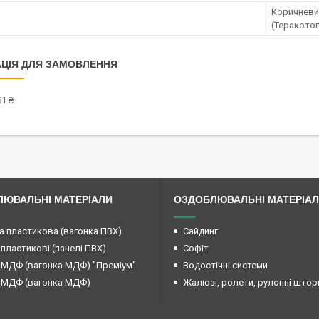
Коричневий
(Теракото
ЦІЯ ДЛЯ ЗАМОВЛЕННЯ
1 ₴
ЮВАЛЬНІ МАТЕРІАЛИ
ОЗДОБЛЮВАЛЬНІ МАТЕРІА
а пластикова (вагонка ПВХ)
Сайдинг
 пластикові (панелі ПВХ)
Софіт
 МДФ (вагонка МДФ) "Преміум"
Водостічні системи
 МДФ (вагонка МДФ)
Жалюзі, ролети, рулонні штор