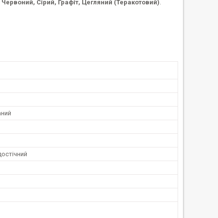
 Червоний, Сірий, Графіт, Цегляний (Теракотовий)
.
аний
остічний