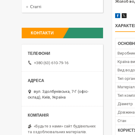
Жолоб вод
Статті
ХАРАКТЕ
КОНТАКТИ
ОСНОВН
Виробни
Країна в
+380 (63) 610-79-16
Вид водо
Тип орга
Матеріал
вул. Здолбунівська, 7-Г (офіс-
Тип комп
склад), Київ, Україна
Діаметр
Довжина
Стан
«Будьте з нами» сайт будівельних
КОРИСТ
та оздоблювальних матеріалів.