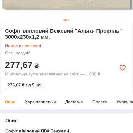
Софіт вініловий Бежевий "Альта- Профіль"
3000х230х1,2 мм.
Немає в наявності
Опт і роздріб
277,67
₴
Мінімальна сума замовлення на сайті — 1 000 ₴
276,67 ₴
від 5 шт.
Опис
Характеристики
Доставка
Оплата
Умови п
Опис
Софіт вініловий ПВХ Бежевий.