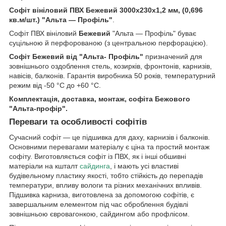
Софіт вініловий ПВХ Бежевий 3000х230х1,2 мм, (0,696
кв.м/шт.) "Альта — Профіль"
.
Софіт ПВХ вініловий
Бежевий
"Альта — Профіль" буває
суцільною й перфорованою (з центральною перфорацією).
Софіт Бежевий від "Альта- Профіль"
призначений для
зовнішнього оздоблення стель, козирків, фронтонів, карнизів,
навісів, балконів. Гарантія виробника 50 років, температурний
режим від -50 °C до +60 °C.
Комплектація, доставка, монтаж, софіта Бежового
"Альта-профір".
Переваги та особливості софітів
Сучасний софіт — це підшивка для даху, карнизів і балконів.
Основними перевагами матеріалу є ціна та простий монтаж
софіту. Виготовляється софіт із ПВХ, як і інші обшивні
матеріали на кшталт
сайдинга
, і мають усі властиві
будівельному пластику якості, тобто стійкість до перепадів
температури, впливу вологи та різних механічних впливів.
Підшивка карниза, виготовлена за допомогою софітів, є
завершальним елементом під час оброблення будівлі
зовнішньою євровагонкою, сайдингом або профлісом.