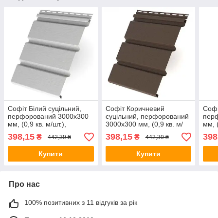
Софіт Білий суцільний,
Софіт Коричневий
Софі
перфорований 3000х300
суцільний, перфорований
пер
мм, (0,9 кв. м/шт.),
3000х300 мм, (0,9 кв. м/
мм, (
"RAINWAY" Україна.
шт.), "RAINWAY" Україна.
"RAI
398,15
398,15
398
₴
₴
442,39 ₴
442,39 ₴
Купити
Купити
Про нас
100% позитивних з 11 відгуків за рік