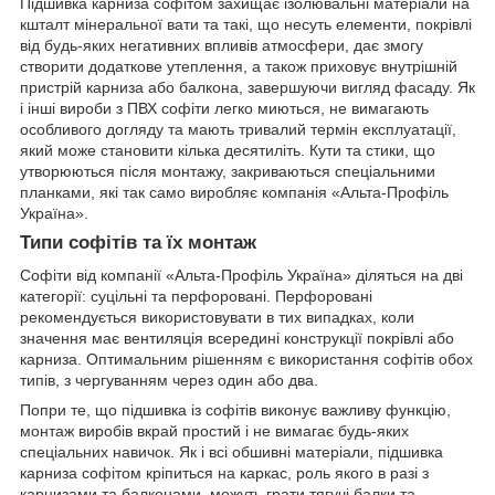
Підшивка карниза софітом захищає ізолювальні матеріали на
кшталт мінеральної вати та такі, що несуть елементи, покрівлі
від будь-яких негативних впливів атмосфери, дає змогу
створити додаткове утеплення, а також приховує внутрішній
пристрій карниза або балкона, завершуючи вигляд фасаду. Як
і інші вироби з ПВХ софіти легко миються, не вимагають
особливого догляду та мають тривалий термін експлуатації,
який може становити кілька десятиліть. Кути та стики, що
утворюються після монтажу, закриваються спеціальними
планками, які так само виробляє компанія «Альта-Профіль
Україна».
Типи софітів та їх монтаж
Софіти від компанії «Альта-Профіль Україна» діляться на дві
категорії: суцільні та перфоровані. Перфоровані
рекомендується використовувати в тих випадках, коли
значення має вентиляція всередині конструкції покрівлі або
карниза. Оптимальним рішенням є використання софітів обох
типів, з чергуванням через один або два.
Попри те, що підшивка із софітів виконує важливу функцію,
монтаж виробів вкрай простий і не вимагає будь-яких
спеціальних навичок. Як і всі обшивні матеріали, підшивка
карниза софітом кріпиться на каркас, роль якого в разі з
карнизами та балконами, можуть грати тягучі балки та