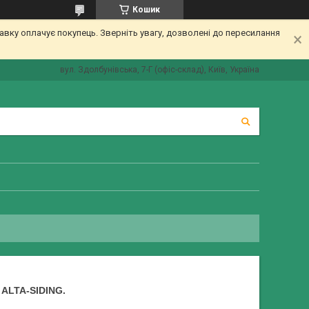
Кошик
вку оплачує покупець. Зверніть увагу, дозволені до пересилання
вул. Здолбунівська, 7-Г (офіс-склад), Київ, Україна
ALTA-SIDING.