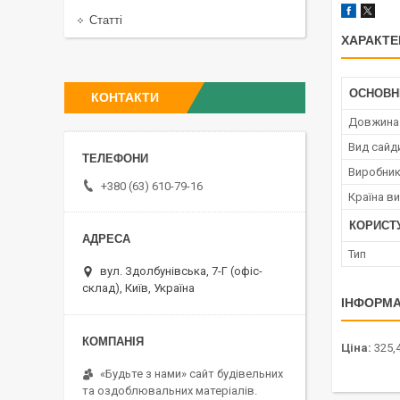
Статті
ХАРАКТЕ
ОСНОВН
КОНТАКТИ
Довжина 
Вид сайд
Виробни
+380 (63) 610-79-16
Країна в
КОРИСТ
Тип
вул. Здолбунівська, 7-Г (офіс-
склад), Київ, Україна
ІНФОРМА
Ціна:
325,4
«Будьте з нами» сайт будівельних
та оздоблювальних матеріалів.