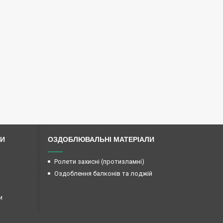
ЛИ
ОЗДОБЛЮВАЛЬНІ МАТЕРІАЛИ
Ролети захисні (протизламні)
Оздоблення балконів та лоджій
и