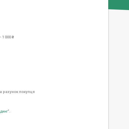
 1 000 ₴
а рахунок покупця
динг
".