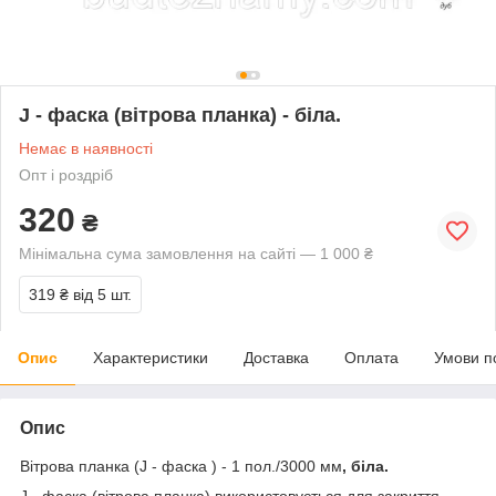
J - фаска (вітрова планка) - біла.
Немає в наявності
Опт і роздріб
320
₴
Мінімальна сума замовлення на сайті — 1 000 ₴
319 ₴
від 5 шт.
Опис
Характеристики
Доставка
Оплата
Умови п
Опис
Вітрова планка (J - фаска ) - 1 пол./3000 мм
, біла.
J - фаска (вітрова планка) використовується для закриття