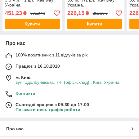
3,0 м.п. / 1 шт, "Rainway"
3,0 м. п /1 шт, "Rainway"
3,0 
Україна.
Україна.
Укра
451,23
226,15
226
₴
₴
501,37 ₴
251,28 ₴
Купити
Купити
Про нас
100% позитивних з 11 відгуків за рік
Працює з 16.10.2010
м. Київ
вул. Здолбунівська, 7-Г (офіс-склад) , Київ, Україна
Контакти
Сьогодні працює з 09:30 до 17:00
Показати весь графік роботи
Про нас