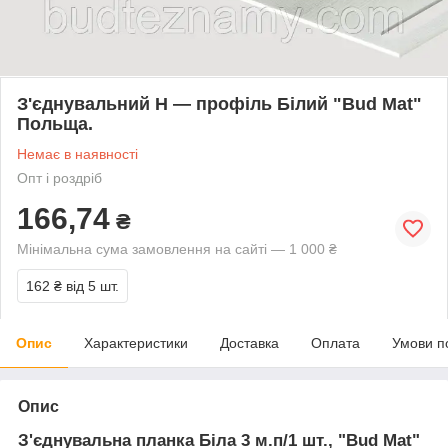
З'єднувальний Н — профіль Білий "Bud Mat"
Польща.
Немає в наявності
Опт і роздріб
166,74
₴
Мінімальна сума замовлення на сайті — 1 000 ₴
162 ₴
від 5 шт.
Опис
Характеристики
Доставка
Оплата
Умови п
Опис
З'єднувальна планка Біла 3 м.п/1 шт., "Bud Mat"