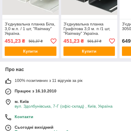
З'єднувальна планка Біла,
З'єднувальна планка
З'єд
3,0 м.п. / 1 шт, "Rainway"
Графітова 3,0 м. п /1 шт,
3050
Україна.
"Rainway" Україна.
451,23
451,23
649
₴
₴
501,37 ₴
501,37 ₴
Купити
Купити
Про нас
100% позитивних з 11 відгуків за рік
Працює з 16.10.2010
м. Київ
вул. Здолбунівська, 7-Г (офіс-склад) , Київ, Україна
Контакти
Сьогодні вихідний