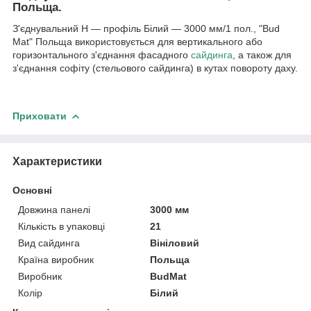
Польща.
З'єднувальний Н — профіль Білий — 3000 мм/1 пол., "Bud
Mat" Польща
використовується для вертикального або
горизонтального з'єднання фасадного
сайдинга
, а також для
з'єднання софіту (стельового сайдинга) в кутах повороту даху.
Приховати
Характеристики
Основні
Довжина панелі
3000 мм
Кількість в упаковці
21
Вид сайдинга
Вініловий
Країна виробник
Польща
Виробник
BudMat
Колір
Білий