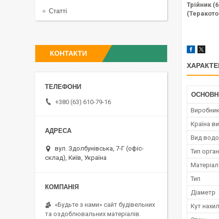
Трійник (
Статті
(Теракото
КОНТАКТИ
ХАРАКТЕ
ОСНОВН
+380 (63) 610-79-16
Виробни
Країна в
Вид водо
вул. Здолбунівська, 7-Г (офіс-
Тип орга
склад), Київ, Україна
Матеріал
Тип
Діаметр
«Будьте з нами» сайт будівельних
Кут нахил
та оздоблювальних матеріалів.