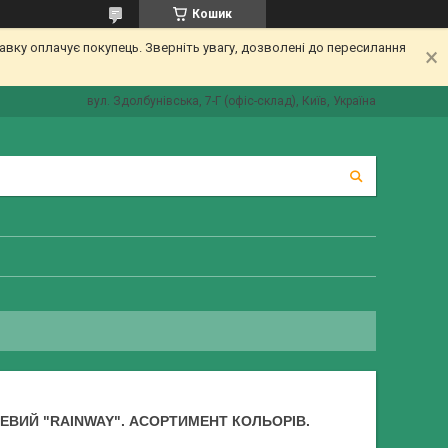
Кошик
вку оплачує покупець. Зверніть увагу, дозволені до пересилання
вул. Здолбунівська, 7-Г (офіс-склад), Київ, Україна
ЧНЕВИЙ "RAINWAY". АСОРТИМЕНТ КОЛЬОРІВ.