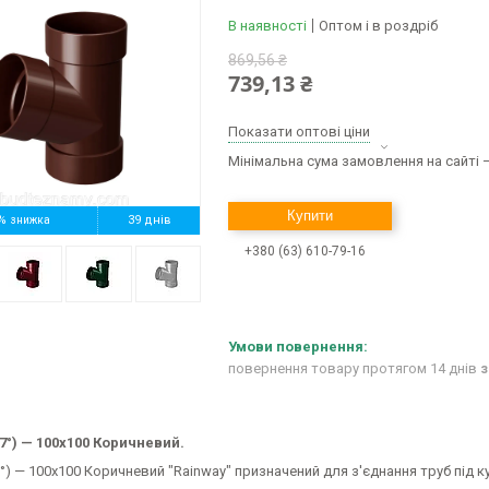
В наявності
Оптом і в роздріб
869,56 ₴
739,13 ₴
Показати оптові ціни
Мінімальна сума замовлення на сайті —
Купити
%
39 днів
+380 (63) 610-79-16
повернення товару протягом 14 днів
з
67°) — 100х100 Коричневий.
7°) — 100х100 Коричневий "Rainway" призначений для з'єднання труб під к