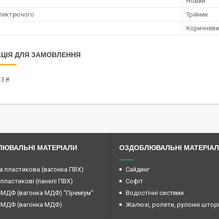
Новий
лектуючого
Трійник
Коричневи
ЦІЯ ДЛЯ ЗАМОВЛЕННЯ
3 ₴
ЮВАЛЬНІ МАТЕРІАЛИ
ОЗДОБЛЮВАЛЬНІ МАТЕРІА
а пластикова (вагонка ПВХ)
Сайдинг
 пластикові (панелі ПВХ)
Софіт
 МДФ (вагонка МДФ) "Преміум"
Водостічні системи
 МДФ (вагонка МДФ)
Жалюзі, ролети, рулонні штор