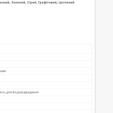
рвоний, Зелений, Сірий, Графітовий, Цегляний
аний
ючі для водовідведення