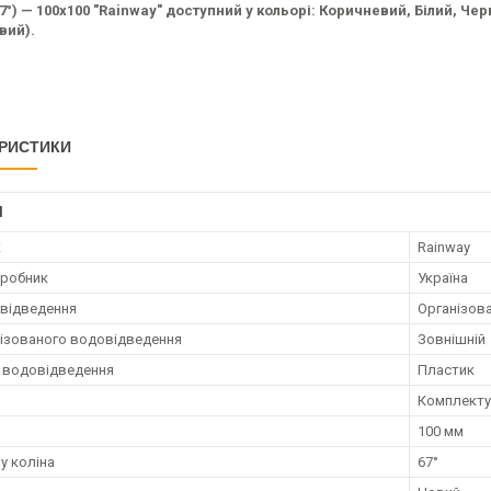
67°) — 100х100 "Rainway" доступний у кольорі: Коричневий, Білий, Че
вий).
РИСТИКИ
І
к
Rainway
иробник
Україна
відведення
Організов
нізованого водовідведення
Зовнішній
 водовідведення
Пластик
Комплекту
100 мм
у коліна
67°