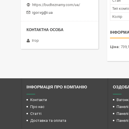
Стан
https://budteznamy.com/ua/
Тип комп
igor.vg@i.ua
Колір
ІНФОРМА
Ігор
Ціна:
739,1
ІНФОРМАЦІЯ ПРО КОМПАНІЮ
ОЗДОБЛ
Контакти
Вагонк
Про нас
Панелі
Статті
Панелі
Доставка та оплата
Панелі