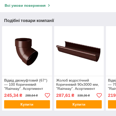
Всі умови повернення
Подібні товари компанії
Відвід двомуфтовий (67°)
Жолоб водостічний
Відв
— 100 Коричневий
Коричневий 90х3000 мм,
— 7
"Rainway". Асортимент
"Rainway". Асортимент
"Rai
кольорів.
кольорів.
коль
245,34
287,61
219
₴
₴
288,64 ₴
338,36 ₴
Купити
Купити