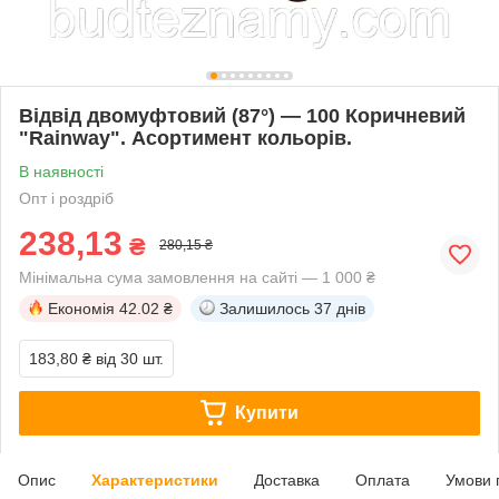
Відвід двомуфтовий (87°) — 100 Коричневий
"Rainway". Асортимент кольорів.
В наявності
Опт і роздріб
238,13
₴
280,15 ₴
Мінімальна сума замовлення на сайті — 1 000 ₴
Економія
42.02 ₴
Залишилось
37 днів
183,80 ₴
від 30 шт.
Купити
Опис
Характеристики
Доставка
Оплата
Умови 