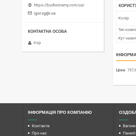
https://budteznamy.com/ua/
КОРИСТ
igor.vg@i.ua
Колір
Тип комп
Кут нахил
Ігор
ІНФОРМА
Ціна:
757,6
ІНФОРМАЦІЯ ПРО КОМПАНІЮ
ОЗДОБЛ
Контакти
Вагонк
Про нас
Панелі