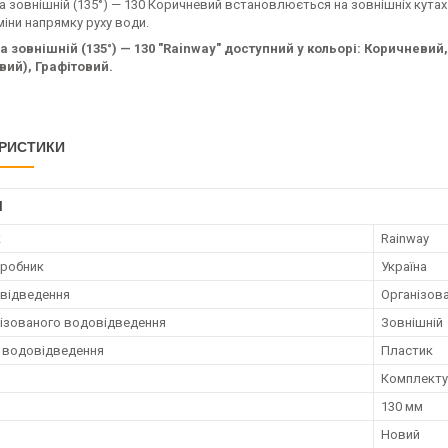
 зовнішній (135°) — 130 Коричневий встановлюється на зовнішніх кутах 
міни напрямку руху води.
а зовнішній (135°) — 130 "Rainway" доступний у кольорі: Коричневий
вий), Графітовий.
РИСТИКИ
І
к
Rainway
иробник
Україна
відведення
Організов
нізованого водовідведення
Зовнішній
 водовідведення
Пластик
Комплекту
130 мм
Новий