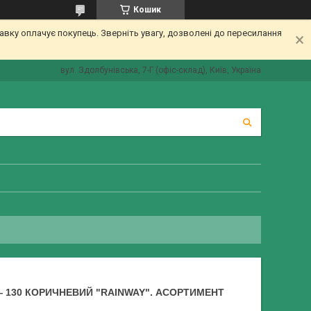
Кошик
вку оплачує покупець. Зверніть увагу, дозволені до пересилання
вул. Здолбунівська, 7-Г (офіс-склад), Київ, Україна
— 130 КОРИЧНЕВИЙ "RAINWAY". АСОРТИМЕНТ