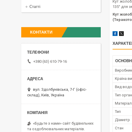
Кут жолоба
Статті
135° для з
Кут жолоб
(Теракото
КОНТАКТИ
ХАРАКТЕ
ОСНОВН
+380 (63) 610-79-16
Виробни
Країна в
Вид водо
вул. Здолбунівська, 7-Г (офіс-
склад), Київ, Україна
Тип орга
Матеріал
Тип
Діаметр
«Будьте з нами» сайт будівельних
Стан
та оздоблювальних матеріалів.