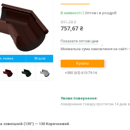
В наявності
Оптом і в роздріб
891,38 ₴
757,67 ₴
Показати оптові ціни
Мінімальна сума замовлення на сайті —
%
38 днів
Купити
+380 (63) 610-79-16
повернення товару протягом 14 днів
з
а зовнішній (135°) — 130 Коричневий.