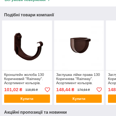
Подібні товари компанії
Кронштейн жолоба 130
Заглушка лійки права 130
Загл
Коричневий "Rainway".
Коричнева "Rainway".
Кори
Асортимент кольорів.
Асортимент кольорів.
Асор
101,02
148,44
148
₴
₴
118,85 ₴
174,64 ₴
Купити
Купити
Акційні пропозиції та новинки