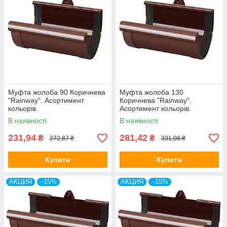
Муфта жолоба 90 Коричнева
Муфта жолоба 130
"Rainway". Асортимент
Коричнева "Rainway".
кольорів.
Асортимент кольорів.
В наявності
В наявності
231,94
281,42
₴
₴
272,87 ₴
331,08 ₴
Купити
Купити
АКЦИЯ
–15%
АКЦИЯ
–15%