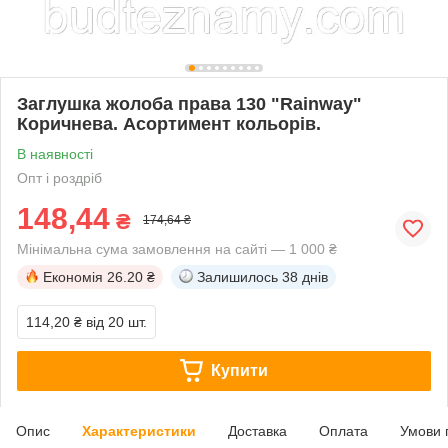
Заглушка жолоба права 130 "Rainway"
Коричнева. Асортимент кольорів.
В наявності
Опт і роздріб
148,44
₴
174,64 ₴
Мінімальна сума замовлення на сайті — 1 000 ₴
Економія
26.20 ₴
Залишилось
38 днів
114,20 ₴
від 20 шт.
Купити
Опис
Характеристики
Доставка
Оплата
Умови 