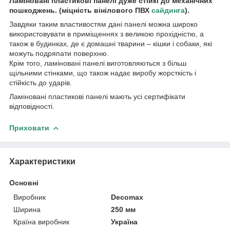
Ламіновані пластикові панелі дуже стійкі до механічних
пошкоджень. (міцність вінілового ПВХ
сайдинга
).
Завдяки таким властивостям дані панелі можна широко
використовувати в приміщеннях з великою прохідністю, а
також в будинках, де є домашні тварини – кішки і собаки, які
можуть подряпати поверхню.
Крім того, ламіновані панелі виготовляються з більш
щільними стінками, що також надає виробу жорсткість і
стійкість до ударів.
Ламіновані пластикові панелі мають усі сертифікати
відповідності.
Приховати
Характеристики
Основні
Виробник
Decomax
Ширина
250 мм
Країна виробник
Україна