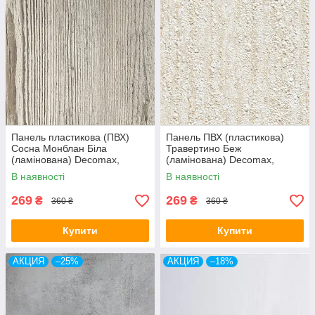
Панель пластикова (ПВХ)
Панель ПВХ (пластикова)
Сосна Монблан Біла
Травертино Беж
(ламінована) Decomax,
(ламінована) Decomax,
250х2700х8 мм.
250х2700х8 мм.
В наявності
В наявності
269
269
₴
₴
360 ₴
360 ₴
Купити
Купити
АКЦИЯ
–25%
АКЦИЯ
–18%