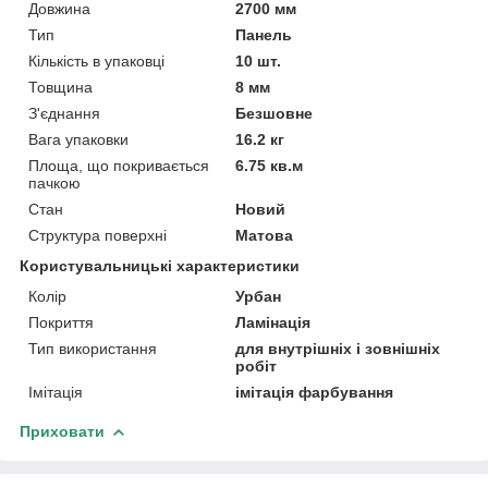
Довжина
2700 мм
Тип
Панель
Кількість в упаковці
10 шт.
Товщина
8 мм
З'єднання
Безшовне
Вага упаковки
16.2 кг
Площа, що покривається
6.75 кв.м
пачкою
Стан
Новий
Структура поверхні
Матова
Користувальницькі характеристики
Колір
Урбан
Покриття
Ламінація
Тип використання
для внутрішніх і зовнішніх
робіт
Імітація
імітація фарбування
Приховати