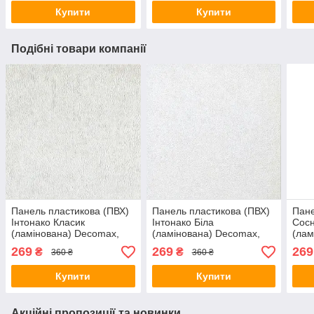
Купити
Купити
Подібні товари компанії
Панель пластикова (ПВХ)
Панель пластикова (ПВХ)
Пане
Інтонако Класик
Інтонако Біла
Сосн
(ламінована) Decomax,
(ламінована) Decomax,
(лам
250х2700х8 мм.
250х2700х8 мм.
250х
269
269
269
₴
₴
360 ₴
360 ₴
Купити
Купити
Акційні пропозиції та новинки