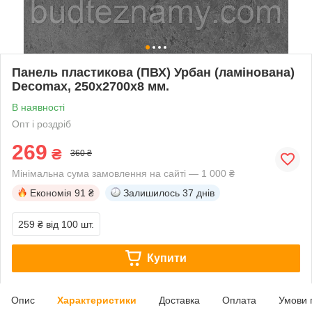
Панель пластикова (ПВХ) Урбан (ламінована)
Decomax, 250х2700х8 мм.
В наявності
Опт і роздріб
269
₴
360 ₴
Мінімальна сума замовлення на сайті — 1 000 ₴
Економія
91 ₴
Залишилось
37 днів
259 ₴
від 100 шт.
Купити
Опис
Характеристики
Доставка
Оплата
Умови 