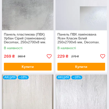
Панель пластикова (ПВХ)
Панель ПВХ ламінована
Урбан Сірий (ламінована)
Ясен Класик Білий
Decomax, 250х2700х8 мм.
250х2700х6 мм, Decomax.
В наявності
В наявності
269
229
₴
₴
360 ₴
279 ₴
Купити
Купити
АКЦИЯ
–18%
АКЦИЯ
–18%