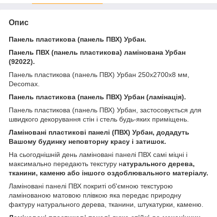
Опис
Панель пластикова (панель ПВХ) Урбан.
Панель ПВХ (панель пластикова) ламінована Урбан
(92022).
Панель пластикова (панель ПВХ) Урбан 250х2700х8 мм,
Decomax.
Панель пластикова (панель ПВХ) Урбан (ламінація).
Панель пластикова (панель ПВХ) Урбан, застосовується для
швидкого декорування стін і стель будь-яких приміщень.
Ламіновані пластикові панелі (ПВХ) Урбан, додадуть
Вашому будинку неповторну красу і затишок.
На сьогоднішній день ламіновані панелі ПВХ самі міцні і
максимально передають текстуру н
атурального дерева,
тканини, каменю або іншого оздоблювального матеріалу.
Ламіновані панелі ПВХ покриті об'ємною текстурою
ламінованою матовою плівкою яка передає природну
фактуру натурального дерева, тканини, штукатурки, каменю.