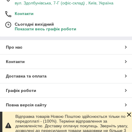
вул. Здолбунівська, 7-Г (офіс-склад) , Київ, Україна
Контакти
Сьогодні вихідний
Показати весь графік роботи
Про нас
Контакти
Доставка та оплата
Графік роботи
Повна версія сайту
Відправка товарів Новою Поштою здійснюється тільки по
Сайт створено на маркетплейсі
Prom.ua
передоплаті - (100%). Терміни відправлення за
домовленістю. Доставку оплачує покупець. Зверніть увагу,
дозволені до пересилання товари завдовжки не більше 3