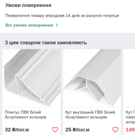
Умови повернення
Повернення товару впродовж 14 днів за рахунок покупця
Всі умови повернення
З цим товаром також замовляють
Плінтус ПВХ Білий.
Кут внутрішній ПВХ Білий.
Кут 
Асортимент кольорів.
Асортимент кольорів.
ламі
асор
32
25
149
₴/пог.м
₴/пог.м