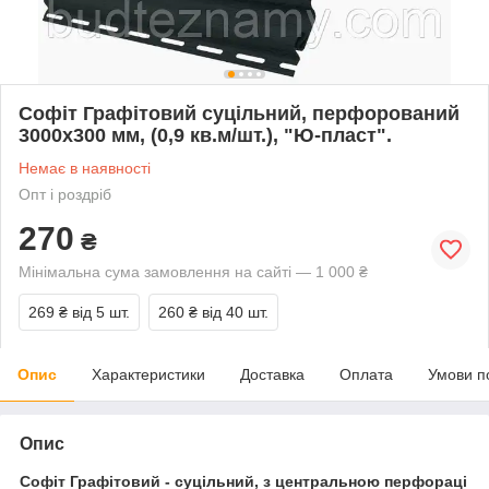
Софіт Графітовий суцільний, перфорований
3000х300 мм, (0,9 кв.м/шт.), "Ю-пласт".
Немає в наявності
Опт і роздріб
270
₴
Мінімальна сума замовлення на сайті — 1 000 ₴
269 ₴
від 5 шт.
260 ₴
від 40 шт.
Опис
Характеристики
Доставка
Оплата
Умови п
Опис
Софіт Графітовий - суцільний, з центральною перфораці