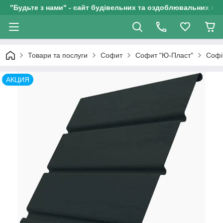
"Будьте з нами" - сайт будівельних та оздоблювальних мат
Товари та послуги
Софит
Софит "Ю-Пласт"
Софі
АКЦИЯ