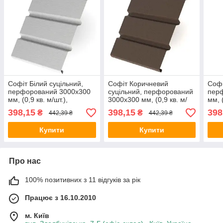
Софіт Білий суцільний,
Софіт Коричневий
Софі
перфорований 3000х300
суцільний, перфорований
пер
мм, (0,9 кв. м/шт.),
3000х300 мм, (0,9 кв. м/
мм, (
"RAINWAY" Україна.
шт.), "RAINWAY" Україна.
"RAI
398,15
398,15
398
₴
₴
442,39 ₴
442,39 ₴
Купити
Купити
Про нас
100% позитивних з 11 відгуків за рік
Працює з 16.10.2010
м. Київ