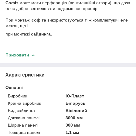
Софіт
може мати перфорацію (вентиляційні отвори), що дозв
оляє добре вентилювати подкрышное простір.
При монтажі
софіта
використовуються ті ж комплектуючі еле
менти, що і
при монтажі
сайдинга.
Приховати
Характеристики
Основні
Виробник
Ю-Пласт
Країна виробник
Білорусь
Вид сайдинга
Вініловий
Довжина панелі
3000 мм
Ширина панелі
300 мм
Товщина панелі
1.1 мм