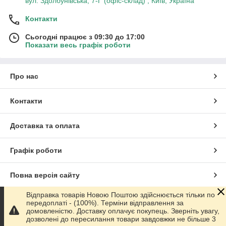
вул. Здолбунівська, 7-Г (офіс-склад) , Київ, Україна
Контакти
Сьогодні працює з 09:30 до 17:00
Показати весь графік роботи
Про нас
Контакти
Доставка та оплата
Графік роботи
Повна версія сайту
Відправка товарів Новою Поштою здійснюється тільки по
Сайт створено на маркетплейсі
Prom.ua
передоплаті - (100%). Терміни відправлення за
домовленістю. Доставку оплачує покупець. Зверніть увагу,
дозволені до пересилання товари завдовжки не більше 3
Політика конфіденційності