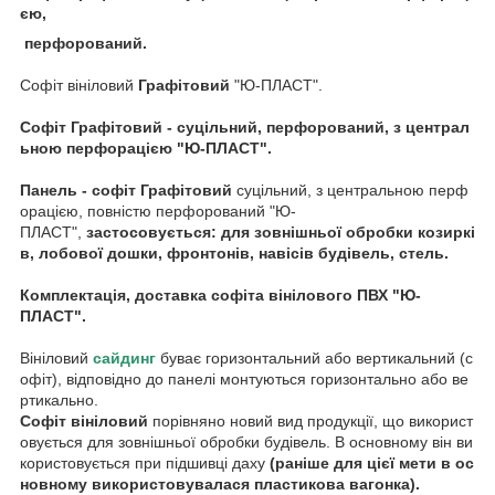
єю,
перфорований.
Софіт вініловий
Графітовий
"Ю-ПЛАСТ".
Софіт Графітовий - суцільний, перфорований, з централ
ьною перфорацією "Ю-ПЛАСТ".
Панель - софіт Графітовий
суцільний, з центральною перф
орацією, повністю перфорований "Ю-
ПЛАСТ",
застосовується: для зовнішньої обробки козиркі
в, лобової дошки, фронтонів, навісів будівель, стель.
Комплектація, доставка софіта вінілового ПВХ "Ю-
ПЛАСТ".
Вініловий
сайдинг
буває горизонтальний або вертикальний (с
офіт), відповідно до панелі монтуються горизонтально або ве
ртикально.
Софіт вініловий
порівняно новий вид продукції, що використ
овується для зовнішньої обробки будівель. В основному він ви
користовується при підшивці даху
(раніше для цієї мети в ос
новному використовувалася пластикова вагонка).