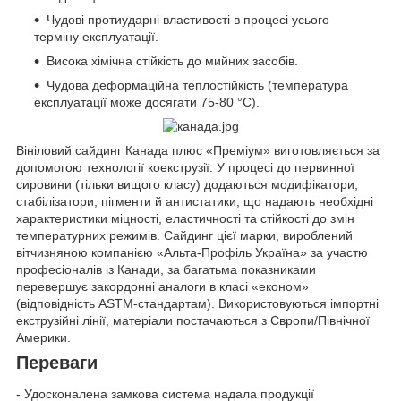
Чудові протиударні властивості в процесі усього
терміну експлуатації.
Висока хімічна стійкість до мийних засобів.
Чудова деформаційна теплостійкість (температура
експлуатації може досягати 75-80 °C).
Вініловий сайдинг Канада плюс «Преміум» виготовляється за
допомогою технології коекструзії. У процесі до первинної
сировини (тільки вищого класу) додаються модифікатори,
стабілізатори, пігменти й антистатики, що надають необхідні
характеристики міцності, еластичності та стійкості до змін
температурних режимів. Сайдинг цієї марки, вироблений
вітчизняною компанією «Альта-Профіль Україна» за участю
професіоналів із Канади, за багатьма показниками
перевершує закордонні аналоги в класі «економ»
(відповідність ASTM-стандартам). Використовуються імпортні
екструзійні лінії, матеріали постачаються з Європи/Північної
Америки.
Переваги
- Удосконалена замкова система надала продукції