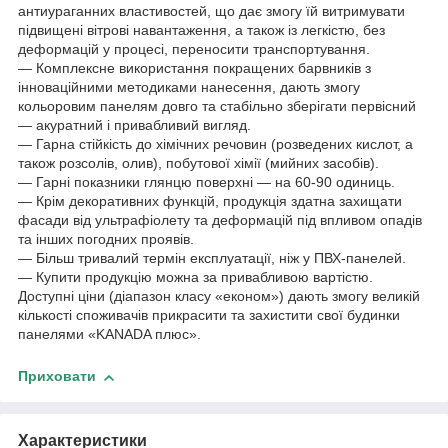
антиураганних властивостей, що дає змогу їй витримувати
підвищені вітрові навантаження, а також із легкістю, без
деформацій у процесі, переносити транспортування.
— Комплексне використання покращених барвників з
інноваційними методиками нанесення, дають змогу
кольоровим панелям довго та стабільно зберігати первісний
— акуратний і привабливий вигляд.
― Гарна стійкість до хімічних речовин (розведених кислот, а
також розсолів, олив), побутової хімії (мийних засобів).
― Гарні показники глянцю поверхні — на 60-90 одиниць.
― Крім декоративних функцій, продукція здатна захищати
фасади від ультрафіолету та деформацій під впливом опадів
та інших погодних проявів.
― Більш тривалий термін експлуатації, ніж у ПВХ-панелей.
― Купити продукцію можна за привабливою вартістю.
Доступні ціни (діапазон класу «економ») дають змогу великій
кількості споживачів прикрасити та захистити свої будинки
панелями «KANADA плюс».
Приховати
Характеристики