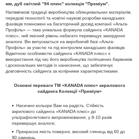
мм, дуб світлий "94 плюс" колекція "Преміум".
Напіввічкові традиції виробництва облицювальних матеріалів,
передові технології та новітні наукові розробки канадських
фахівців помножені на багаторічний досвід компанії «Альта-
Профіль» — така унікальна формула сайдинга «KANADA
плюс», чий якісний рівень набагато перевищує закордонні
аналоги. Він випускається на виробничій базі «Альта-
Профіль» за участю та під контролем канадських фахівців.
Відмітною особливістю сайдинга «KANADA плюс» є
використання під час його виробництва поліпшених барвників
і досконаліших методів їх нанесення, що забезпечує
довговічність сайдинга за колірними характеристиками.
Основні переваги ТМ «KANADA плюс» акрилового
сайдинга Колекції «Преміум»
Насичені кольори Вам на радість. Стійкість
акрилового сайдинга «KANADA плюс» до
ультрафіолетового випромінювання, у 8-10 разів
перевершує аналоги;
Прекрасна якість поверхні, високий глянець від 60 до
90 одиниць.