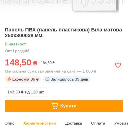
Панель ПВХ (панель пластикова) Біла матова
250х3000х8 мм.
В наявності
Опт і роздріб
148,50
₴
184,50 ₴
Мінімальна сума замовлення на сайті — 1 000 ₴
Економія
36 ₴
Залишилось
39 днів
143,50 ₴
від 120 шт.
Купити
Опис
Характеристики
Доставка
Оплата
Умови 