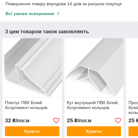
Повернення товару впродовж 14 днів за рахунок покупця
Всі умови повернення
З цим товаром також замовляють
Плінтус ПВХ Білий.
Кут внутрішній ПВХ Білий.
Проф
Асортимент кольорів.
Асортимент кольорів.
Біли
коль
32
25
25
₴/пог.м
₴/пог.м
₴
Купити
Купити