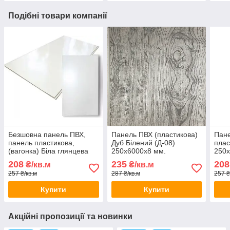
Подібні товари компанії
Безшовна панель ПВХ,
Панель ПВХ (пластикова)
Пане
панель пластикова,
Дуб Білений (Д-08)
плас
(вагонка) Біла глянцева
250х6000х8 мм.
250х
250х6000х8 мм.
208
235
208
₴/кв.м
₴/кв.м
257 ₴/кв.м
287 ₴/кв.м
257 ₴
Купити
Купити
Акційні пропозиції та новинки