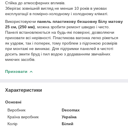
Стійка до атмосферних впливів.
Зберігає зовнішній вигляд не менше 10 років в умовах
експлуатації в помірно-холодному і холодному кліматі.
Використовуючи
панель пластикову безшовну Білу матову
25 см, (250 мм)
, можна зробити ремонт швидко і чисто.
Панелі встановлюються на будь-які поверхні, дозволяючи
приховати всі нерівності. Пластикова вагонка легко ріжеться
як уздовж, так і поперек, тому проблем з підгонкою розмірів
при монтажі не виникає. Для підтримки панелей в чистоті
досить змити бруд і пил водою з додаванням звичайних
миючих засобів.
Приховати
Характеристики
Основні
Виробник
Decomax
Країна виробник
Україна
Колір
Білий