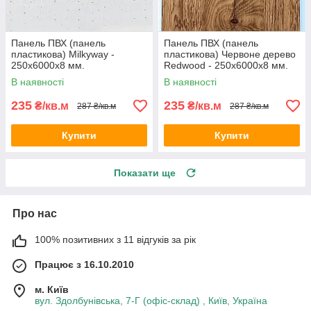
Панель ПВХ (панель
Панель ПВХ (панель
пластикова) Milkyway -
пластикова) Червоне дерево
250х6000х8 мм.
Redwood - 250х6000х8 мм.
В наявності
В наявності
235
235
₴/кв.м
₴/кв.м
287 ₴/кв.м
287 ₴/кв.м
Купити
Купити
Показати ще
Про нас
100% позитивних з 11 відгуків за рік
Працює з 16.10.2010
м. Київ
вул. Здолбунівська, 7-Г (офіс-склад) , Київ, Україна