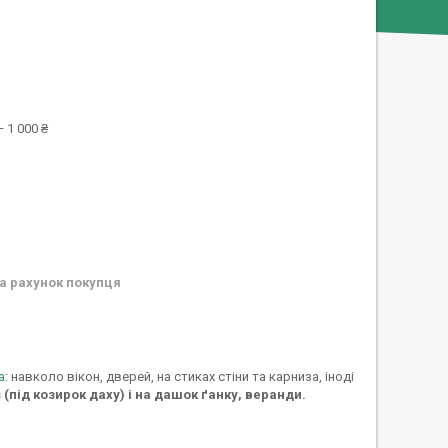
 1 000 ₴
а рахунок покупця
а
: навколо вікон, дверей, на стиках стіни та карниза, іноді
(під козирок даху) і на дашок ґанку, веранди.