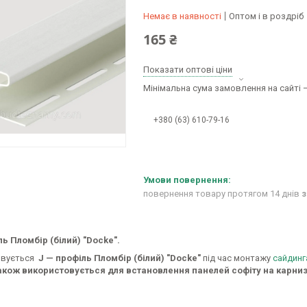
Немає в наявності
Оптом і в роздріб
165 ₴
Показати оптові ціни
Мінімальна сума замовлення на сайті —
+380 (63) 610-79-16
повернення товару протягом 14 днів
з
ль Пломбір (білий) "Docke".
овується
J — профіль Пломбір (білий)
"Docke"
під час монтажу
сайдинг
також використовується для встановлення панелей софіту на карниз 