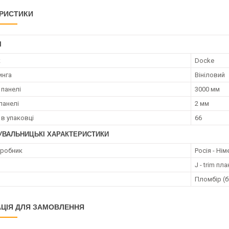
РИСТИКИ
І
к
Docke
инга
Вініловий
панелі
3000 мм
панелі
2 мм
 в упаковці
66
УВАЛЬНИЦЬКІ ХАРАКТЕРИСТИКИ
иробник
Росія - Ні
J - trim пл
Пломбір (б
ЦІЯ ДЛЯ ЗАМОВЛЕННЯ