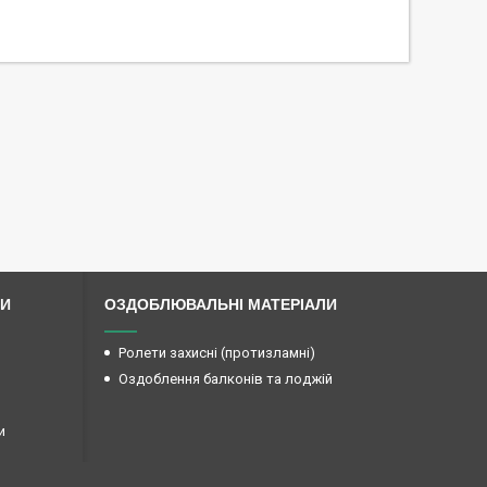
ЛИ
ОЗДОБЛЮВАЛЬНІ МАТЕРІАЛИ
Ролети захисні (протизламні)
Оздоблення балконів та лоджій
и