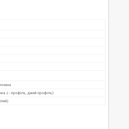
меччина
анка J - профіль, джей профіль)
ілий)