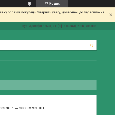
Кошик
вку оплачує покупець. Зверніть увагу, дозволені до пересилання
вул. Здолбунівська, 7-Г (офіс-склад), Київ, Україна
DOCKE" — 3000 ММ/1 ШТ.