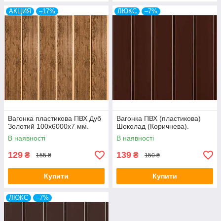
АКЦИЯ
–17%
ЛЮКС
–7%
Вагонка пластикова ПВХ Дуб
Вагонка ПВХ (пластикова)
Золотий 100х6000х7 мм.
Шоколад (Коричнева).
В наявності
В наявності
129
139
₴
₴
155 ₴
150 ₴
Купити
Купити
ЛЮКС
–7%