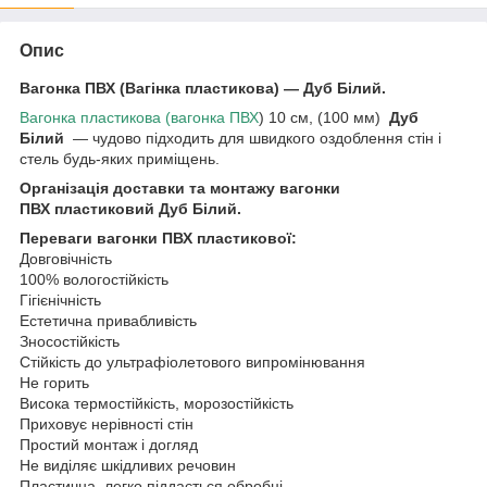
Опис
Вагонка ПВХ
(Вагінка пластикова) — Дуб Білий.
Вагонка пластикова (вагонка ПВХ
) 10 см, (100 мм)
Дуб
Білий
— чудово підходить для швидкого оздоблення стін і
стель будь-яких приміщень.
Організація доставки та монтажу вагонки
ПВХ пластиковий Дуб Білий.
Переваги вагонки ПВХ пластикової:
Довговічність
100% вологостійкість
Гігієнічність
Естетична привабливість
Зносостійкість
Стійкість до ультрафіолетового випромінювання
Не горить
Висока термостійкість, морозостійкість
Приховує нерівності стін
Простий монтаж і догляд
Не виділяє шкідливих речовин
Пластична, легко піддається обробці