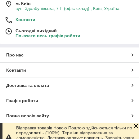
м. Київ
вул. Здолбунівська, 7-Г (офіс-склад) , Київ, Україна
Контакти
Сьогодні вихідний
Показати весь графік роботи
Про нас
Контакти
Доставка та оплата
Графік роботи
Повна версія сайту
Відправка товарів Новою Поштою здійснюється тільки по
Сайт створено на маркетплейсі
Prom.ua
передоплаті - (100%). Терміни відправлення за
домовленістю. Доставку оплачує покупець. Зверніть увагу,