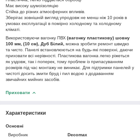
Має високу шумоізоляцію
Стійка до різних атмосферних впливів.
Зберігає зовнішній вигляд упродовж не менш ніж 10 років в
умовах експлуатації в помірно холодному та холодному
кліматі.
Використовуючи вагонку ПВХ
(вагонку пластикову) шовну
100 мм, (10 см), Дуб Білий,
можна зробити ремонт швидко
та чисто. Панелі встановлюються на будь-які поверхні, даючи
приховати всі нерівності. Пластикова вагонка легко ріжеться
як уздовж, так і поперек, тому проблем із припасуванням
розмірів під час монтажу не виникає. Для підтримки панелей у
чистоті досить змити бруд і пил водою з додаванням
звичайних мийних засобів.
Приховати
Характеристики
Основні
Виробник
Decomax