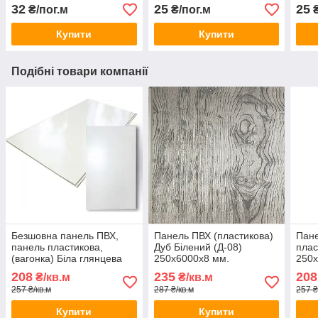
32
25
25
₴/пог.м
₴/пог.м
₴
Купити
Купити
Подібні товари компанії
Безшовна панель ПВХ,
Панель ПВХ (пластикова)
Пане
панель пластикова,
Дуб Білений (Д-08)
плас
(вагонка) Біла глянцева
250х6000х8 мм.
250х
250х6000х8 мм.
208
235
208
₴/кв.м
₴/кв.м
257 ₴/кв.м
287 ₴/кв.м
257 ₴
Купити
Купити