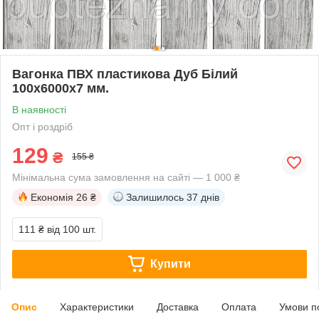
Вагонка ПВХ пластикова Дуб Білий
100х6000х7 мм.
В наявності
Опт і роздріб
129
₴
155 ₴
Мінімальна сума замовлення на сайті — 1 000 ₴
Економія
26 ₴
Залишилось
37 днів
111 ₴
від 100 шт.
Купити
Опис
Характеристики
Доставка
Оплата
Умови п