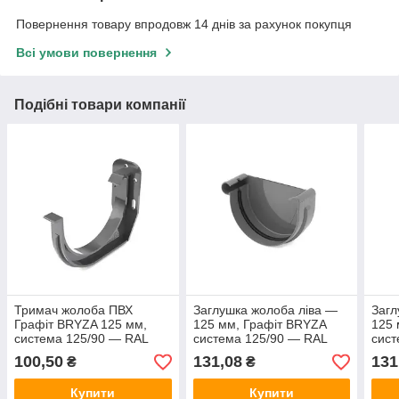
Повернення товару впродовж 14 днів за рахунок покупця
Всі умови повернення
Подібні товари компанії
Тримач жолоба ПВХ
Заглушка жолоба ліва —
Загл
Графіт BRYZA 125 мм,
125 мм, Графіт BRYZA
125 
система 125/90 — RAL
система 125/90 — RAL
сист
7021.
7021.
7021
100,50
131,08
131
₴
₴
Купити
Купити