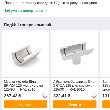
Повернення товару впродовж 14 днів за рахунок покупця
Всі умови повернення
Подібні товари компанії
Муфта жолоба Біла
Лійка жолоба зливна Біла
Загл
BRYZA 125 мм, система
BRYZA 125 мм, система
125 
125/90 — RAL 9010.
125/90 — RAL 9010.
сист
9010
267,42
322,41
131
₴
₴
Купити
Купити