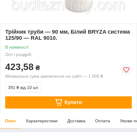
Трійник труби — 90 мм, Білий BRYZA система
125/90 — RAL 9010.
В наявності
Опт і роздріб
423,58
₴
Мінімальна сума замовлення на сайті — 1 000 ₴
391 ₴
від 10 шт.
Купити
Опис
Характеристики
Доставка
Оплата
Умови п