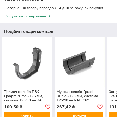
Повернення товару впродовж 14 днів за рахунок покупця
Всі умови повернення
Подібні товари компанії
Тримач жолоба ПВХ
Муфта жолоба Графіт
Загл
Графіт BRYZA 125 мм,
BRYZA 125 мм, система
125 
система 125/90 — RAL
125/90 — RAL 7021.
сист
7021.
7021
100,50
267,42
131
₴
₴
Купити
Купити