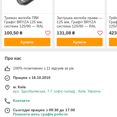
Тримач жолоба ПВХ
Заглушка жолоба права —
Трій
Графіт BRYZA 125 мм,
125 мм, Графіт BRYZA
Граф
система 125/90 — RAL
система 125/90 — RAL
125/
7021.
7021.
100,50
131,08
423
₴
₴
Купити
Купити
Про нас
100% позитивних з 11 відгуків за рік
Працює з 16.10.2010
м. Київ
вул. Здолбунівська, 7-Г (офіс-склад) , Київ, Україна
Контакти
Сьогодні працює з 09:30 до 17:00
Показати весь графік роботи