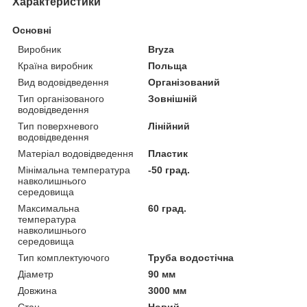
Характеристики
Основні
Виробник
Bryza
Країна виробник
Польща
Вид водовідведення
Організований
Тип організованого
Зовнішній
водовідведення
Тип поверхневого
Лінійний
водовідведення
Матеріал водовідведення
Пластик
Мінімальна температура
-50 град.
навколишнього
середовища
Максимальна
60 град.
температура
навколишнього
середовища
Тип комплектуючого
Труба водостічна
Діаметр
90 мм
Довжина
3000 мм
Стан
Новий