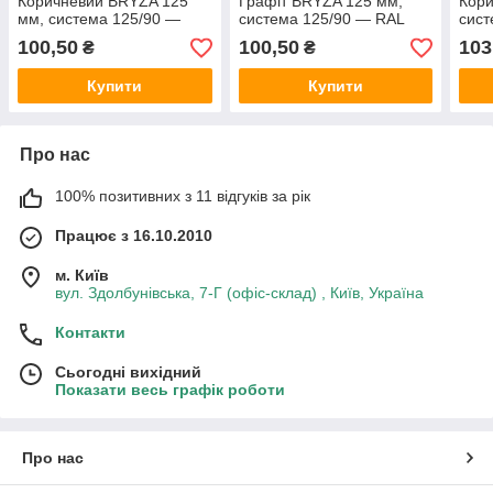
Коричневий BRYZA 125
Графіт BRYZA 125 мм,
Кори
мм, система 125/90 —
система 125/90 — RAL
сист
RAL 8017.
7021.
8017
100,50
100,50
103
₴
₴
Купити
Купити
Про нас
100% позитивних з 11 відгуків за рік
Працює з 16.10.2010
м. Київ
вул. Здолбунівська, 7-Г (офіс-склад) , Київ, Україна
Контакти
Сьогодні вихідний
Показати весь графік роботи
Про нас