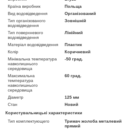
Країна виробник
Польща
Вид водовідведення
Організований
Тип організованого
Зовнішній
водовідведення
Тип поверхневого
Лінійний
водовідведення
Матеріал водовідведення
Пластик
Колір
Коричневий
Мінімальна температура
-50 град.
навколишнього
середовища
Максимальна
60 град.
температура
навколишнього
середовища
Діаметр
125 мм
Стан
Новий
Користувальницькі характеристики
Тип комплектующего
Тримач жолоба металевий
прямий