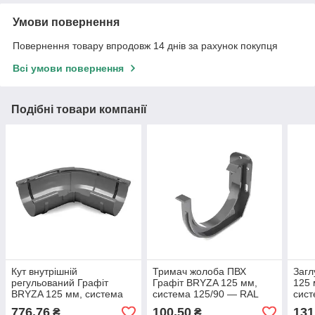
Умови повернення
Повернення товару впродовж 14 днів за рахунок покупця
Всі умови повернення
Подібні товари компанії
Кут внутрішній
Тримач жолоба ПВХ
Загл
регульований Графіт
Графіт BRYZA 125 мм,
125 
BRYZA 125 мм, система
система 125/90 — RAL
сист
125/90 - RAL 7021.
7021.
7021
776,76
100,50
131
₴
₴