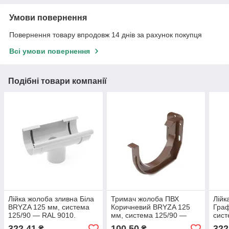
Умови повернення
Повернення товару впродовж 14 днів за рахунок покупця
Всі умови повернення
Подібні товари компанії
Лійка жолоба зливна Біла
Тримач жолоба ПВХ
Лійк
BRYZA 125 мм, система
Коричневий BRYZA 125
Граф
125/90 — RAL 9010.
мм, система 125/90 —
сист
RAL 8017.
7021
322,41
100,50
322
₴
₴