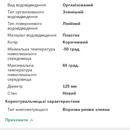
Вид водовідведення
Організований
Тип організованого
Зовнішній
водовідведення
Тип поверхневого
Лінійний
водовідведення
Матеріал водовідведення
Пластик
Колір
Коричневий
Мінімальна температура
-50 град.
навколишнього
середовища
Максимальна
60 град.
температура
навколишнього
середовища
Діаметр
125 мм
Стан
Новий
Користувальницькі характеристики
Тип комплектующего
Воронка ринви зливна
Приховати