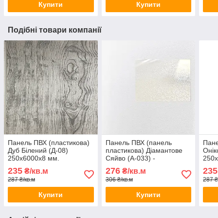
Купити
Купити
Подібні товари компанії
Панель ПВХ (пластикова)
Панель ПВХ (панель
Пане
Дуб Білений (Д-08)
пластикова) Діамантове
Онік
250х6000х8 мм.
Сяйво (А-033) -
250х
250х6000х8 мм.
235
276
235
₴/кв.м
₴/кв.м
287 ₴/кв.м
306 ₴/кв.м
287 ₴
Купити
Купити