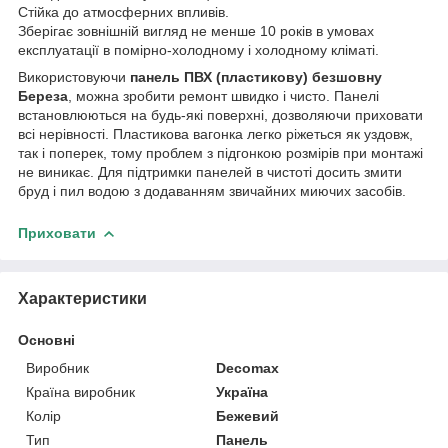
Стійка до атмосферних впливів.
Зберігає зовнішній вигляд не менше 10 років в умовах
експлуатації в помірно-холодному і холодному кліматі.
Використовуючи
панель ПВХ (пластикову) безшовну
Береза
, можна зробити ремонт швидко і чисто. Панелі
встановлюються на будь-які поверхні, дозволяючи приховати
всі нерівності. Пластикова вагонка легко ріжеться як уздовж,
так і поперек, тому проблем з підгонкою розмірів при монтажі
не виникає. Для підтримки панелей в чистоті досить змити
бруд і пил водою з додаванням звичайних миючих засобів.
Приховати
Характеристики
Основні
Виробник
Decomax
Країна виробник
Україна
Колір
Бежевий
Тип
Панель