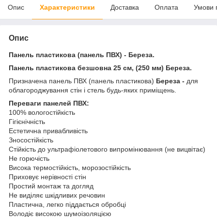
Опис
Характеристики
Доставка
Оплата
Умови 
Опис
Панель пластикова (панель ПВХ) - Береза.
Панель пластикова безшовна 25 см, (250 мм) Береза.
Призначена панель ПВХ (панель пластикова)
Береза -
для
облагороджування стін і стель будь-яких приміщень.
Переваги панелей ПВХ:
100% вологостійкість
Гігієнічність
Естетична привабливість
Зносостійкість
Стійкість до ультрафіолетового випромінювання (не вицвітає)
Не горючість
Висока термостійкість, морозостійкість
Приховує нерівності стін
Простий монтаж та догляд
Не виділяє шкідливих речовин
Пластична, легко піддається обробці
Володіє високою шумоізоляцією