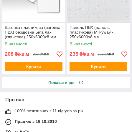
Вагонка пластикова (вагонка
Панель ПВХ (панель
ПВХ) безшовна Біла лак
пластикова) Milkyway -
(глянсова) 250х6000х8 мм.
250х6000х8 мм.
В наявності
В наявності
208
235
₴/кв.м
₴/кв.м
257 ₴/кв.м
287 ₴/кв.м
Купити
Купити
Показати ще
Про нас
100% позитивних з 11 відгуків за рік
Працює з 16.10.2010