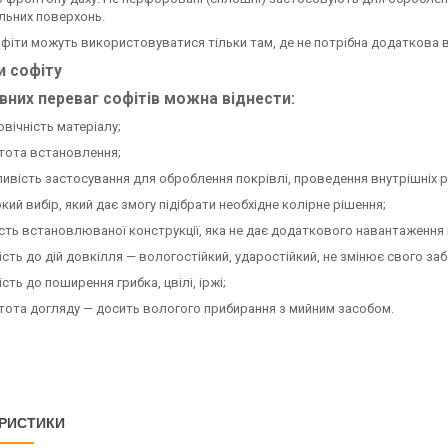
льних поверхонь.
офіти можуть використовуватися тільки там, де не потрібна додаткова в
и софіту
вних переваг софітів можна віднести:
вічність матеріалу;
тота встановлення;
ивість застосування для оброблення покрівлі, проведення внутрішніх р
ий вибір, який дає змогу підібрати необхідне колірне рішення;
ість встановлюваної конструкції, яка не дає додаткового навантаження 
кість до дій довкілля — вологостійкий, ударостійкий, не змінює свого з
ість до поширення грибка, цвілі, іржі;
тота догляду — досить вологого прибирання з мийним засобом.
РИСТИКИ