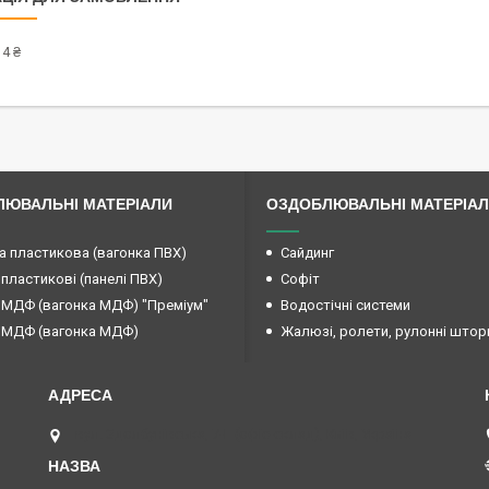
4 ₴
ЮВАЛЬНІ МАТЕРІАЛИ
ОЗДОБЛЮВАЛЬНІ МАТЕРІА
а пластикова (вагонка ПВХ)
Сайдинг
 пластикові (панелі ПВХ)
Софіт
 МДФ (вагонка МДФ) "Преміум"
Водостічні системи
 МДФ (вагонка МДФ)
Жалюзі, ролети, рулонні штор
вул. Здолбунівська, 7-Г (офіс-склад), Київ, Україна