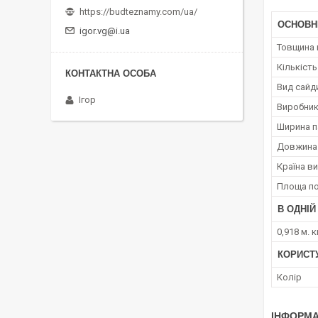
https://budteznamy.com/ua/
ОСНОВН
igor.vg@i.ua
Товщина 
Кількість
Вид сайд
Ігор
Виробни
Ширина п
Довжина 
Країна в
Площа по
В ОДНІЙ
0,918 м. 
КОРИСТ
Колір
ІНФОРМА