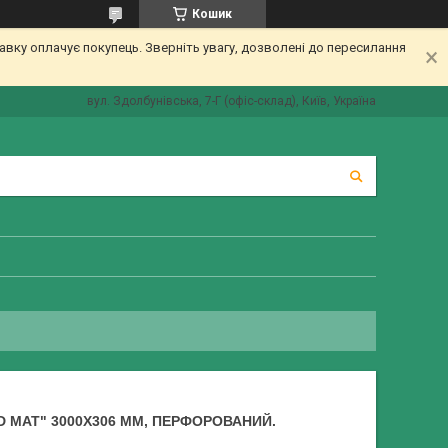
Кошик
вку оплачує покупець. Зверніть увагу, дозволені до пересилання
вул. Здолбунівська, 7-Г (офіс-склад), Київ, Україна
 MAT" 3000Х306 ММ, ПЕРФОРОВАНИЙ.