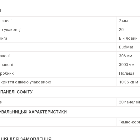
І
панелі
2 мм
 в упаковці
20
инга
Вініловий
к
BudMat
анелі
306 мм
панелі
3000 мм
иробник
Польща
криття однією упаковкою
18.36 кв.м
 ПАНЕЛІ СОФІТУ
кв
20 панелей
УВАЛЬНИЦЬКІ ХАРАКТЕРИСТИКИ
Темно-кор
ЦІЯ ДЛЯ ЗАМОВЛЕННЯ