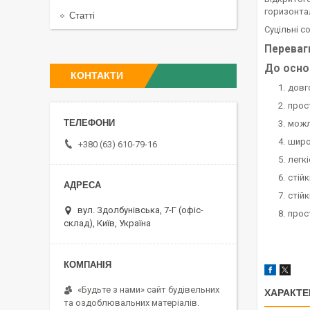
горизонта
Статті
Суцільні с
Переваг
До осно
КОНТАКТИ
довго
прос
можл
широк
+380 (63) 610-79-16
легк
стій
стійк
вул. Здолбунівська, 7-Г (офіс-
прос
склад), Київ, Україна
«Будьте з нами» сайт будівельних
ХАРАКТЕ
та оздоблювальних матеріалів.