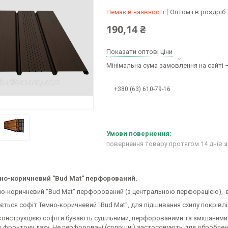
Немає в наявності
Оптом і в роздріб
190,14 ₴
Показати оптові ціни
Мінімальна сума замовлення на сайті —
+380 (63) 610-79-16
повернення товару протягом 14 днів
з
но-коричневий "Bud Mat" перфорований.
но-коричневий "Bud Mat" перфорований (з центральною перфорацією),
ться софіт Темно-коричневий "Bud Mat", для підшивання схилу покрівлі, к
конструкцією софіти бувають суцільними, перфорованими та змішаним
о фронтону даху. Не перфоровані (сплошні) застосовують для обробленн