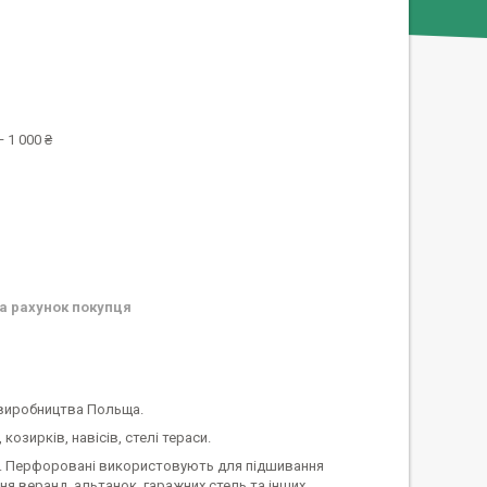
 1 000 ₴
а рахунок покупця
 виробництва Польща.
озирків, навісів, стелі тераси.
и. Перфоровані використовують для підшивання
я веранд, альтанок, гаражних стель та інших