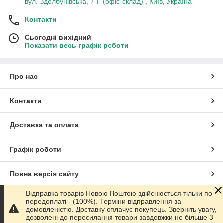
вул. Здолбунівська, 7-Г (офіс-склад) , Київ, Україна
Контакти
Сьогодні вихідний
Показати весь графік роботи
Про нас
Контакти
Доставка та оплата
Графік роботи
Повна версія сайту
Відправка товарів Новою Поштою здійснюється тільки по
Сайт створено на маркетплейсі
Prom.ua
передоплаті - (100%). Терміни відправлення за
домовленістю. Доставку оплачує покупець. Зверніть увагу,
дозволені до пересилання товари завдовжки не більше 3
Політика конфіденційності