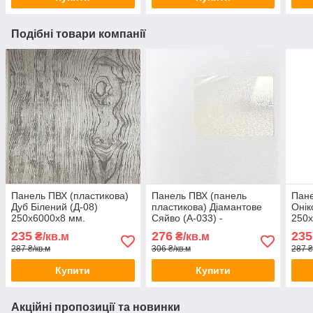
Подібні товари компанії
Панель ПВХ (пластикова)
Панель ПВХ (панель
Пане
Дуб Білений (Д-08)
пластикова) Діамантове
Онік
250х6000х8 мм.
Сяйво (А-033) -
250х
250х6000х8 мм.
235
276
235
₴/кв.м
₴/кв.м
287 ₴/кв.м
306 ₴/кв.м
287 ₴
Купити
Купити
Акційні пропозиції та новинки