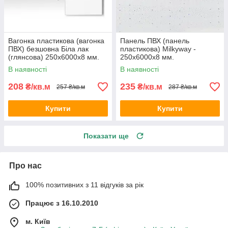
Вагонка пластикова (вагонка
Панель ПВХ (панель
ПВХ) безшовна Біла лак
пластикова) Milkyway -
(глянсова) 250х6000х8 мм.
250х6000х8 мм.
В наявності
В наявності
208
235
₴/кв.м
₴/кв.м
257 ₴/кв.м
287 ₴/кв.м
Купити
Купити
Показати ще
Про нас
100% позитивних з 11 відгуків за рік
Працює з 16.10.2010
м. Київ