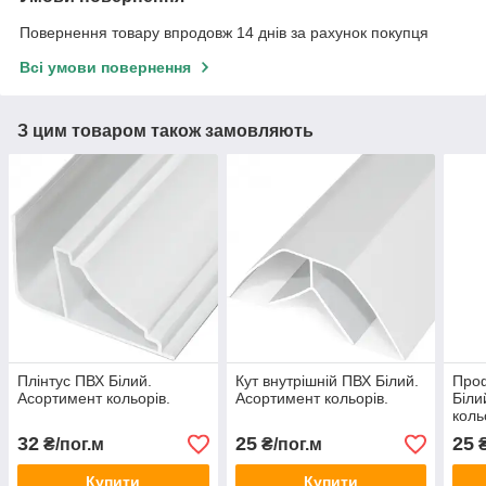
Повернення товару впродовж 14 днів за рахунок покупця
Всі умови повернення
З цим товаром також замовляють
Плінтус ПВХ Білий.
Кут внутрішній ПВХ Білий.
Проф
Асортимент кольорів.
Асортимент кольорів.
Біли
коль
32
25
25
₴/пог.м
₴/пог.м
₴
Купити
Купити