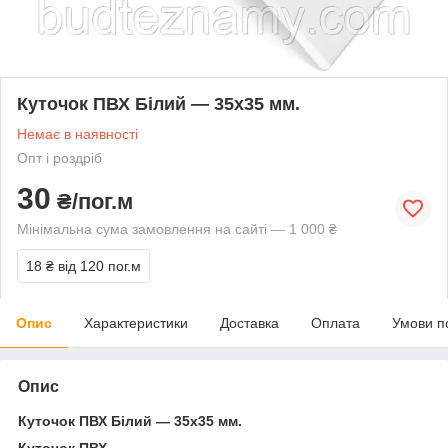
Куточок ПВХ Білий — 35х35 мм.
Немає в наявності
Опт і роздріб
30
₴/пог.м
Мінімальна сума замовлення на сайті — 1 000 ₴
18 ₴
від 120 пог.м
Опис
Характеристики
Доставка
Оплата
Умови п
Опис
Куточок ПВХ Білий — 35х35 мм.
Куточок ПВХ